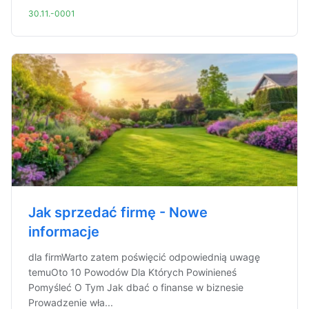
30.11.-0001
Jak sprzedać firmę - Nowe
informacje
dla firmWarto zatem poświęcić odpowiednią uwagę
temuOto 10 Powodów Dla Których Powinieneś
Pomyśleć O Tym Jak dbać o finanse w biznesie
Prowadzenie wła...