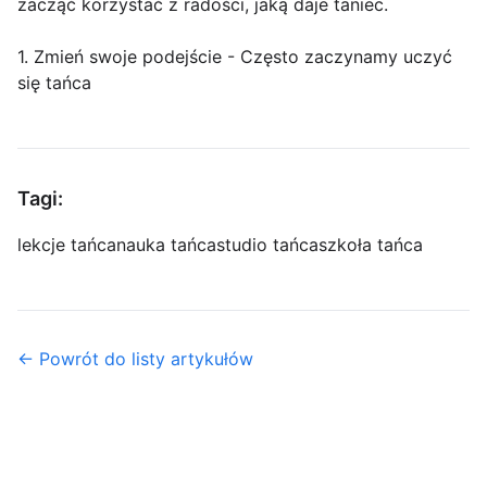
zacząć korzystać z radości, jaką daje taniec.
1. Zmień swoje podejście - Często zaczynamy uczyć
się tańca
Tagi:
lekcje tańca
nauka tańca
studio tańca
szkoła tańca
← Powrót do listy artykułów