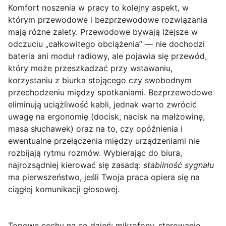
Komfort noszenia w pracy to kolejny aspekt, w
którym przewodowe i bezprzewodowe rozwiązania
mają różne zalety. Przewodowe bywają lżejsze w
odczuciu „całkowitego obciążenia” — nie dochodzi
bateria ani moduł radiowy, ale pojawia się przewód,
który może przeszkadzać przy wstawaniu,
korzystaniu z biurka stojącego czy swobodnym
przechodzeniu między spotkaniami. Bezprzewodowe
eliminują uciążliwość kabli, jednak warto zwrócić
uwagę na ergonomię (docisk, nacisk na małżowinę,
masa słuchawek) oraz na to, czy opóźnienia i
ewentualne przełączenia między urządzeniami nie
rozbijają rytmu rozmów. Wybierając do biura,
najrozsądniej kierować się zasadą:
stabilność sygnału
ma pierwszeństwo, jeśli Twoja praca opiera się na
ciągłej komunikacji głosowej.
Topowe cechy na co dzień: mikrofony, sterowanie,