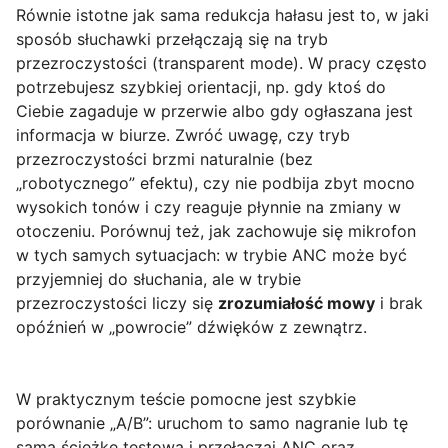
Równie istotne jak sama redukcja hałasu jest to, w jaki
sposób słuchawki przełączają się na tryb
przezroczystości (transparent mode). W pracy często
potrzebujesz szybkiej orientacji, np. gdy ktoś do
Ciebie zagaduje w przerwie albo gdy ogłaszana jest
informacja w biurze. Zwróć uwagę, czy tryb
przezroczystości brzmi naturalnie (bez
„robotycznego” efektu), czy nie podbija zbyt mocno
wysokich tonów i czy reaguje płynnie na zmiany w
otoczeniu. Porównuj też, jak zachowuje się mikrofon
w tych samych sytuacjach: w trybie ANC może być
przyjemniej do słuchania, ale w trybie
przezroczystości liczy się
zrozumiałość mowy
i brak
opóźnień w „powrocie” dźwięków z zewnątrz.
W praktycznym teście pomocne jest szybkie
porównanie „A/B”: uruchom to samo nagranie lub tę
samą ścieżkę testową i przełączaj ANC oraz