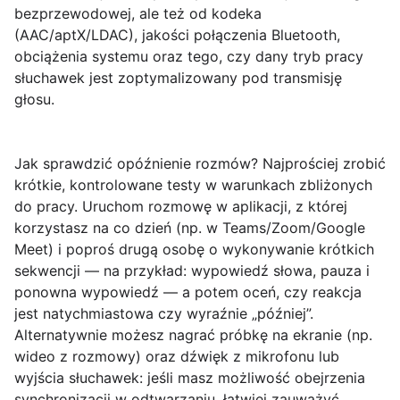
bezprzewodowej, ale też od kodeka
(AAC/aptX/LDAC), jakości połączenia Bluetooth,
obciążenia systemu oraz tego, czy dany tryb pracy
słuchawek jest zoptymalizowany pod transmisję
głosu.
Jak sprawdzić opóźnienie rozmów? Najprościej zrobić
krótkie, kontrolowane testy w warunkach zbliżonych
do pracy. Uruchom rozmowę w aplikacji, z której
korzystasz na co dzień (np. w Teams/Zoom/Google
Meet) i poproś drugą osobę o wykonywanie krótkich
sekwencji — na przykład: wypowiedź słowa, pauza i
ponowna wypowiedź — a potem oceń, czy reakcja
jest natychmiastowa czy wyraźnie „później”.
Alternatywnie możesz nagrać próbkę na ekranie (np.
wideo z rozmowy) oraz dźwięk z mikrofonu lub
wyjścia słuchawek: jeśli masz możliwość obejrzenia
synchronizacji w odtwarzaniu, łatwiej zauważyć