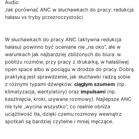
Audio
Jak porównać ANC w słuchawkach do pracy: redukcja
hałasu vs tryby przezroczystości
W słuchawkach do pracy ANC (aktywna redukcja
hałasu) powinno być oceniane nie „na oko”, ale w
warunkach jak najbardziej zbliżonych do biura: w
pobliżu rozmów, przy pracy z drukarką, w hałaśliwej
open space albo w pociągu w drodze do pracy. Dobrą
praktyką jest sprawdzenie, jak słuchawki radzą sobie
z różnymi typami dźwięków:
ciągłym szumem
(np.
klimatyzacja, wentylatory) oraz
impulsami
(np.
kaszlnięcia, kroki, urywane rozmowy). Najlepsze ANC
nie tyle „wycina wszystko”, co realnie obniża
uciążliwość tła, dzięki czemu rozmowy wewnątrz
spotkań są bardziej czytelne i mniej męczące.