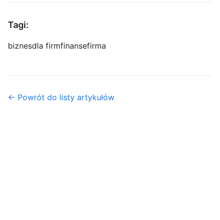
Tagi:
biznes
dla firm
finanse
firma
← Powrót do listy artykułów