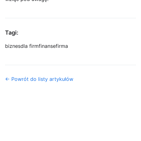
Tagi:
biznes
dla firm
finanse
firma
← Powrót do listy artykułów