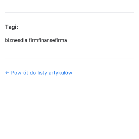
Tagi:
biznes
dla firm
finanse
firma
← Powrót do listy artykułów