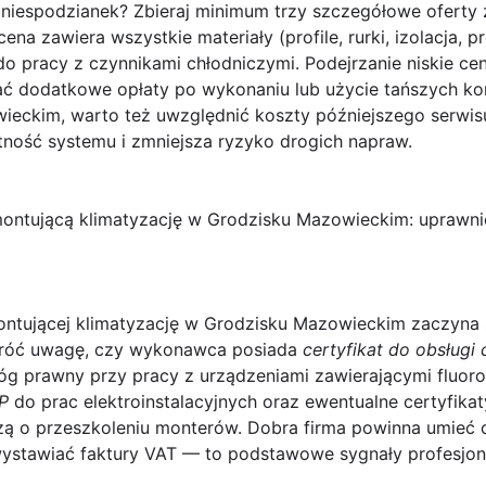
 niespodzianek?
Zbieraj minimum trzy szczegółowe oferty 
ena zawiera wszystkie materiały (profile, rurki, izolacja, 
 pracy z czynnikami chłodniczymi. Podejrzanie niskie ce
ć dodatkowe opłaty po wykonaniu lub użycie tańszych ko
wieckim, warto też uwzględnić koszty późniejszego serwis
ność systemu i zmniejsza ryzyko drogich napraw.
ontującą klimatyzację w Grodzisku Mazowieckim: uprawnien
ontującej klimatyzację w Grodzisku Mazowieckim
zaczyna 
wróć uwagę, czy wykonawca posiada
certyfikat do obsługi
 prawny przy pracy z urządzeniami zawierającymi fluoro
P
do prac elektroinstalacyjnych oraz ewentualne certyfikat
czą o przeszkoleniu monterów. Dobra firma powinna umieć 
ystawiać faktury VAT — to podstawowe sygnały profesjon