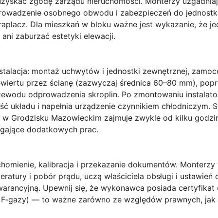
uzyskać zgodę zarządu nieruchomości. Monterzy uzgadniają
rowadzenie osobnego obwodu i zabezpieczeń do jednostki
raplacz. Dla mieszkań w bloku ważne jest wykazanie, że j
ani zaburzać estetyki elewacji.
stalacja: montaż uchwytów i jednostki zewnętrznej, zamoc
wiertu przez ścianę (zazwyczaj średnica 60–80 mm), popr
zewodu odprowadzenia skroplin. Po zmontowaniu instalat
ść układu i napełnia urządzenie czynnikiem chłodniczym.
S
u w Grodzisku Mazowieckim zajmuje zwykle od kilku godzi
agające dodatkowych prac.
chomienie, kalibracja i przekazanie dokumentów. Monterz
ratury i pobór prądu, uczą właściciela obsługi i ustawień
gwarancyjną.
Upewnij się, że wykonawca posiada certyfikat
 F‑gazy)
— to ważne zarówno ze względów prawnych, jak i