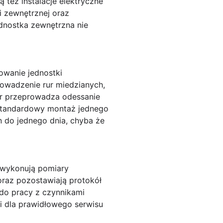
 też instalacje elektryczne
 zewnętrznej oraz
ednostka zewnętrzna nie
owanie jednostki
owadzenie rur miedzianych,
or przeprowadza odessanie
tandardowy montaż jednego
n do jednego dnia
, chyba że
y wykonują pomiary
 oraz pozostawiają protokół
 do pracy z czynnikami
 dla prawidłowego serwisu