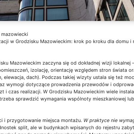
k mazowiecki
acji w Grodzisku Mazowieckim: krok po kroku dla domu i 
zisku Mazowieckim
zaczyna się od dokładnej wizji lokalnej 
pomieszczeń, izolację, orientację względem stron świata 
, elewacja, dach). Podczas takiej wizyty ustala się też moc
t) oraz wymogi dotyczące prowadzenia przewodów i odprow
t i czas realizacji. W Grodzisku Mazowieckim wiele insta
 trzeba sprawdzić wymagania wspólnoty mieszkaniowej lub 
i i przygotowanie miejsca montażu.
W praktyce nie wyma
nostek split, ale w budynkach wpisanych do rejestru zab