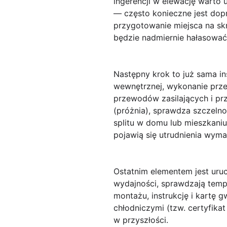
ingerencji w elewację warto 
— często konieczne jest dop
przygotowanie miejsca na sk
będzie nadmiernie hałasować 
Następny krok to już sama in
wewnętrznej, wykonanie prze
przewodów zasilających i pr
(próżnia), sprawdza szczelno
splitu w domu lub mieszkani
pojawią się utrudnienia wym
Ostatnim elementem jest uru
wydajności, sprawdzają tempe
montażu, instrukcję i kartę 
chłodniczymi (tzw. certyfikat
w przyszłości.