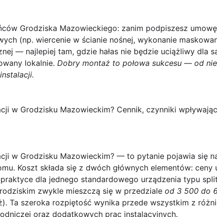
ańców Grodziska Mazowieckiego: zanim podpiszesz umowę
wych (np. wiercenie w ścianie nośnej, wykonanie maskowan
znej — najlepiej tam, gdzie hałas nie będzie uciążliwy dla
owany lokalnie.
Dobry montaż to połowa sukcesu — od nie
nstalacji.
zacji w Grodzisku Mazowieckim? Cennik, czynniki wpływają
zacji w Grodzisku Mazowieckim?
— to pytanie pojawia się n
omu. Koszt składa się z dwóch głównych elementów: ceny u
raktyce dla jednego standardowego urządzenia typu split
rodziskim zwykle mieszczą się w przedziale
od 3 500 do 6
. Ta szeroka rozpiętość wynika przede wszystkim z różnic
chłodniczej oraz dodatkowych prac instalacyjnych.