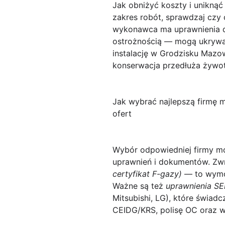
Jak obniżyć koszty i uniknąć
zakres robót, sprawdzaj czy c
wykonawca ma uprawnienia do
ostrożnością — mogą ukrywa
instalację w Grodzisku Mazo
konserwacja przedłuża żywot
Jak wybrać najlepszą firmę m
ofert
Wybór odpowiedniej firmy m
uprawnień i dokumentów. Z
certyfikat F-gazy)
— to wymóg
Ważne są też
uprawnienia SE
Mitsubishi, LG), które świad
CEIDG/KRS, polisę OC oraz w