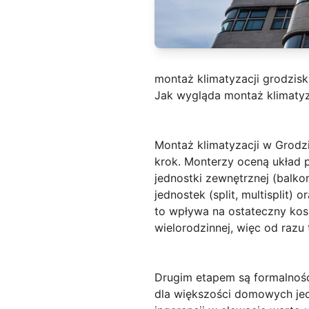
montaż klimatyzacji grodzis
Jak wygląda montaż klimatyz
Montaż klimatyzacji w Grod
krok. Monterzy oceną układ 
jednostki zewnętrznej (balkon
jednostek (split, multispli
to wpływa na ostateczny kosz
wielorodzinnej, więc od razu
Drugim etapem są formalnośc
dla większości domowych jed