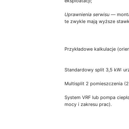
eksploatacji;
Uprawnienia serwisu
— montaż
te zwykle mają wyższe stawki,
Przykładowe kalkulacje
(orien
Standardowy split 3,5 kW: u
Multisplit 2 pomieszczenia (
System VRF lub pompa ciepł
mocy i zakresu prac).