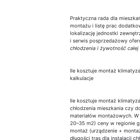
Praktyczna rada dla mieszk
montażu i listę prac dodatko
lokalizację jednostki zewnętr
i serwis posprzedażowy ofer
chłodzenia i żywotność całej i
Ile kosztuje montaż klimaty
kalkulacje
Ile kosztuje montaż klimaty
chłodzenia mieszkania czy d
materiałów montażowych. W p
20–35 m2) ceny w regionie g
montaż (urządzenie + montaż)
długości tras dla instalacji 