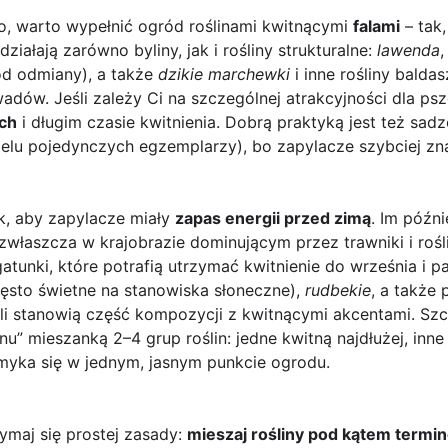
o, warto wypełnić ogród roślinami kwitnącymi
falami
– tak,
ziałają zarówno byliny, jak i rośliny strukturalne:
lawenda
od odmiany), a także
dzikie marchewki
i inne rośliny balda
adów. Jeśli zależy Ci na szczególnej atrakcyjności dla psz
ach
i długim czasie kwitnienia. Dobrą praktyką jest też sad
ielu pojedynczych egzemplarzy), bo zapylacze szybciej zn
ak, aby zapylacze miały
zapas energii przed zimą
. Im późni
a, zwłaszcza w krajobrazie dominującym przez trawniki i ro
atunki, które potrafią utrzymać kwitnienie do września i p
ęsto świetne na stanowiska słoneczne),
rudbekie
, a także
eśli stanowią część kompozycji z kwitnącymi akcentami. S
” mieszanką 2–4 grup roślin: jedne kwitną najdłużej, inne
omyka się w jednym, jasnym punkcie ogrodu.
ymaj się prostej zasady:
mieszaj rośliny pod kątem termi