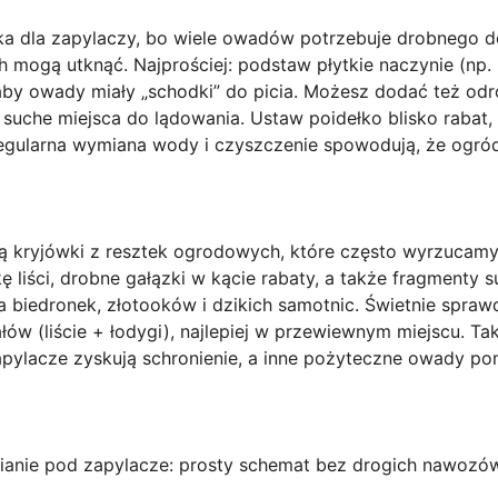
ka dla zapylaczy, bo wiele owadów potrzebuje
drobnego d
 mogą utknąć. Najprościej: podstaw płytkie naczynie (np. m
by owady miały „schodki” do picia. Możesz dodać też odro
uche miejsca do lądowania. Ustaw poidełko blisko rabat, al
egularna wymiana wody i czyszczenie spowodują, że ogród 
są
kryjówki z resztek ogrodowych
, które często wyrzucam
ę liści, drobne gałązki w kącie rabaty, a także fragmenty 
a biedronek, złotooków i dzikich samotnic. Świetnie spraw
łów (liście + łodygi), najlepiej w przewiewnym miejscu. T
apylacze zyskują schronienie, a inne pożyteczne owady 
nianie pod zapylacze: prosty schemat bez drogich nawozó