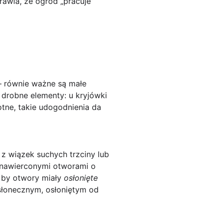
prawia, że ogród „pracuje”
 — równie ważne są
małe
 drobne elementy: u kryjówki
tne, takie udogodnienia da
 z wiązek suchych trzciny lub
z nawierconymi otworami o
, by otwory miały
osłonięte
słonecznym, osłoniętym od