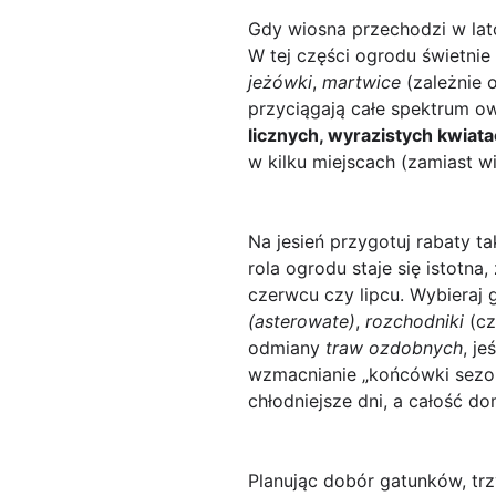
Gdy wiosna przechodzi w lat
W tej części ogrodu świetnie d
jeżówki
,
martwice
(zależnie 
przyciągają całe spektrum ow
licznych, wyrazistych kwiat
w kilku miejscach (zamiast w
Na jesień przygotuj rabaty t
rola ogrodu staje się istotn
czerwcu czy lipcu. Wybieraj g
(asterowate)
,
rozchodniki
(cz
odmiany
traw ozdobnych
, j
wzmacnianie „końcówki sezonu
chłodniejsze dni, a całość d
Planując dobór gatunków, trz