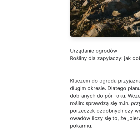
Urządanie ogrodów
Rośliny dla zapylaczy: jak do
Kluczem do ogrodu przyjazne
długim okresie. Dlatego plan
dobranych do pór roku. Wczes
roślin: sprawdzą się m.in.
prz
porzeczek ozdobnych czy wcz
owadów liczy się to, że „pie
pokarmu.