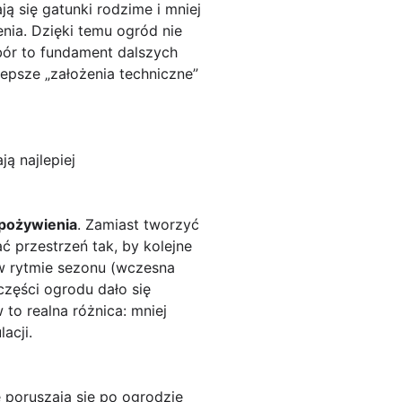
ą się gatunki rodzime i mniej
enia. Dzięki temu ogród nie
bór to fundament dalszych
lepsze „założenia techniczne”
ją najlepiej
 pożywienia
. Zamiast tworzyć
ć przestrzeń tak, by kolejne
 w rytmie sezonu (wczesna
części ogrodu dało się
o realna różnica: mniej
acji.
e poruszają się po ogrodzie