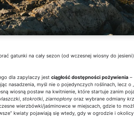
brać gatunki na cały sezon (od wczesnej wiosny do jesieni)
go dla zapylaczy jest
ciągłość dostępności pożywienia
– 
ując nasadzenia, myśl nie o pojedynczych roślinach, lecz o
ną wiosną postaw na kwitnienie, które startuje zanim poj
ylaszczki
,
stokrotki
,
ziarnopłony
oraz wybrane odmiany
kr
esne wierzbówki/jaśminowce w miejscach, gdzie to możliw
rwsze” kwiaty pojawiają się wtedy, gdy w ogrodzie i okolic