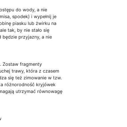
ostępu do wody
, a nie
isa, spodek) i wypełnij je
binę piasku lub żwirku na
e tak, by nie stało się
będzie przyjazny, a nie
y. Zostaw fragmenty
suchej trawy, która z czasem
dza się też zimowanie w tzw.
aka różnorodność kryjówek
pomagają utrzymać równowagę
w