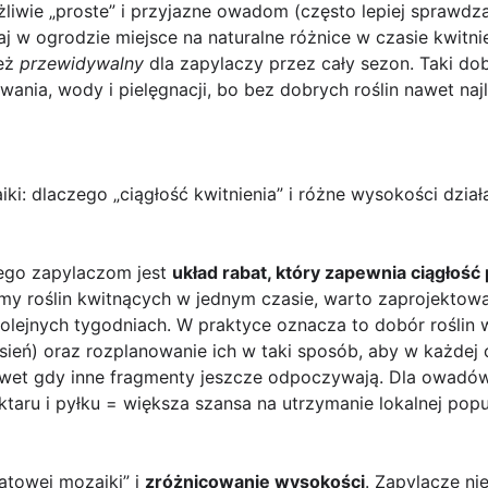
liwie „proste” i przyjazne owadom (często lepiej sprawdzaj
aj w ogrodzie miejsce na naturalne różnice w czasie kwitni
też
przewidywalny
dla zapylaczy przez cały sezon. Taki do
wania, wody i pielęgnacji, bo bez dobrych roślin nawet naj
ki: dlaczego „ciągłość kwitnienia” i różne wysokości działa
ego zapylaczom jest
układ rabat, który zapewnia ciągłość
amy roślin kwitnących w jednym czasie, warto zaprojektowa
kolejnych tygodniach. W praktyce oznacza to dobór roślin
ień) oraz rozplanowanie ich w taki sposób, aby w każdej 
et gdy inne fragmenty jeszcze odpoczywają. Dla owadów t
taru i pyłku = większa szansa na utrzymanie lokalnej popul
atowej mozaiki” i
zróżnicowanie wysokości
. Zapylacze ni