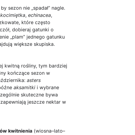
 by sezon nie „spadał” nagle.
,
kocimiętka
,
echinacea
,
szkowate, które często
czół, dobieraj gatunki o
zenie „plam” jednego gatunku
ajdują większe skupiska.
ej kwitną rośliny, tym bardziej
śliny kończące sezon w
aździernika:
asters
 późne
aksamitki
i wybrane
zczególnie skuteczne bywa
 zapewniają jeszcze nektar w
nów kwitnienia
(wiosna–lato–