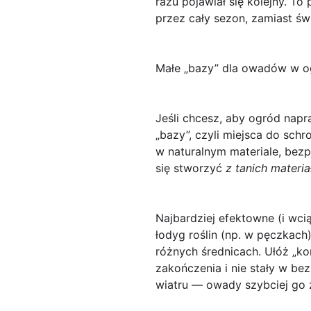
razu pojawiał się kolejny. To
przez cały sezon, zamiast św
Małe „bazy” dla owadów w ogr
Jeśli chcesz, aby ogród nap
„bazy”
, czyli miejsca do sch
w naturalnym materiale, bezp
się stworzyć
z tanich materi
Najbardziej efektowne (i wci
łodyg roślin (np. w pęczkach
różnych średnicach. Ułóż „ko
zakończenia i nie stały w b
wiatru — owady szybciej go z