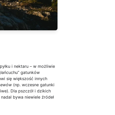
pyłku i nektaru – w możliwie
 „łańcuchu” gatunków
awi się większość innych
zewów
(np. wczesne gatunki
e). Dla pszczół i dzikich
y nadal bywa niewiele źródeł