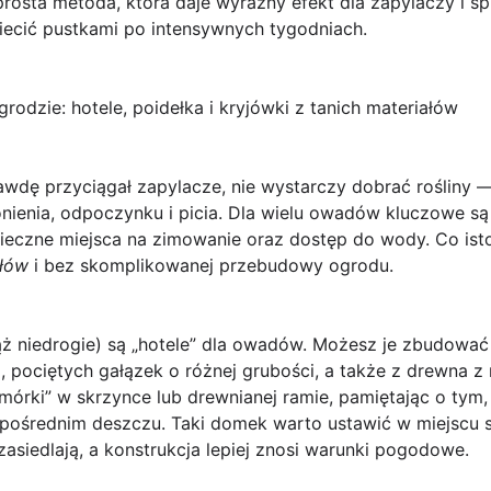
 prosta metoda, która daje wyraźny efekt dla zapylaczy i s
iecić pustkami po intensywnych tygodniach.
odzie: hotele, poidełka i kryjówki z tanich materiałów
rawdę przyciągał zapylacze, nie wystarczy dobrać rośliny
ronienia, odpoczynku i picia. Dla wielu owadów kluczowe są
ieczne miejsca na zimowanie oraz dostęp do wody. Co isto
ałów
i bez skomplikowanej przebudowy ogrodu.
ąż niedrogie) są „hotele” dla owadów. Możesz je zbudować
), pociętych gałązek o różnej grubości, a także z drewna 
mórki” w skrzynce lub drewnianej ramie, pamiętając o tym
ezpośrednim deszczu. Taki domek warto ustawić w miejscu 
asiedlają, a konstrukcja lepiej znosi warunki pogodowe.