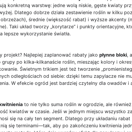
 konkretną warstwę: jedne wolą niskie, gęste kwiaty przy 
yżej. Dlatego dobrze działa zestawienie roślin w kilku poz
obrzeżach), średnie (większość rabat) i wyższe akcenty (
lne). Taki układ tworzy „korytarze” i punkty orientacyjne, 
 lepsze wykorzystanie światła.
y projekt? Najlepiej zaplanować rabaty jako
płynne bloki
, 
 grupy po kilka–kilkanaście roślin, mieszając kolory i okre
wanie. Świetnym trikiem jest też tworzenie „promienistego
nych odległościach od siebie: dzięki temu zapylacze nie m
ia. W efekcie ogród jest bardziej czytelny dla owadów i at
kwitnienia
to nie tylko suma roślin w ogrodzie, ale równie
ość kwiatów w czasie. Jeśli w jednym miejscu wszystko z
osi się na cały ten segment. Dlatego przy układaniu rabat 
żnią się terminami—tak, aby po zakończeniu kwitnienia je