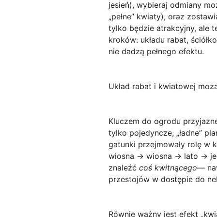
jesień), wybieraj odmiany moż
„pełne” kwiaty), oraz zostawi
tylko będzie atrakcyjny, ale 
kroków: układu rabat, ściółko
nie dadzą pełnego efektu.
Układ rabat i kwiatowej mozai
Kluczem do ogrodu przyjazn
tylko pojedyncze, „ładne” pl
gatunki przejmowały rolę w 
wiosna → wiosna → lato → jes
znaleźć
coś kwitnącego
— naw
przestojów w dostępie do nek
Równie ważny jest efekt „kwi