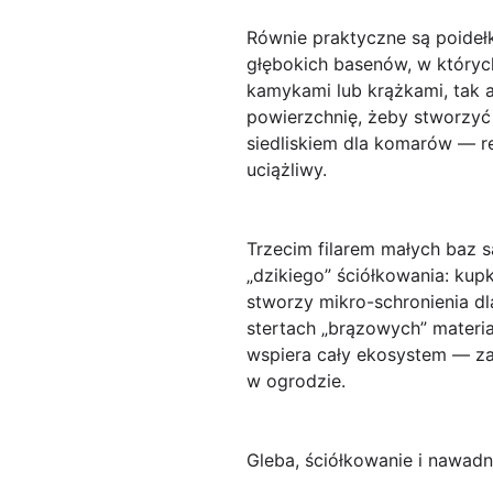
Równie praktyczne są poideł
głębokich basenów, w których
kamykami lub krążkami, tak a
powierzchnię, żeby stworzyć s
siedliskiem dla komarów — r
uciążliwy.
Trzecim filarem małych baz 
„dzikiego” ściółkowania: kupk
stworzy mikro-schronienia dl
stertach „brązowych” materia
wspiera cały ekosystem — z
w ogrodzie.
Gleba, ściółkowanie i nawad