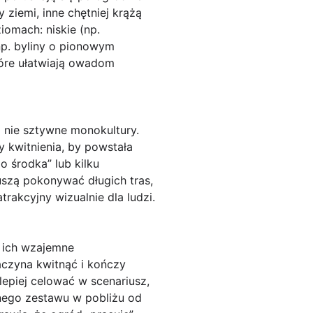
ziemi, inne chętniej krążą
iomach: niskie (np.
np. byliny o pionowym
które ułatwiają owadom
a nie sztywne monokultury.
sy kwitnienia, by powstała
 środka” lub kilku
uszą pokonywać długich tras,
rakcyjny wizualnie dla ludzi.
ż ich wzajemne
aczyna kwitnąć i kończy
lepiej celować w scenariusz,
dnego zestawu w pobliżu od