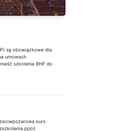
BHP) są obowiązkowe dla
h na umowach
nieść szkolenia BHP do
rzeciwpożarowa kurs
z
szkolenia ppoż