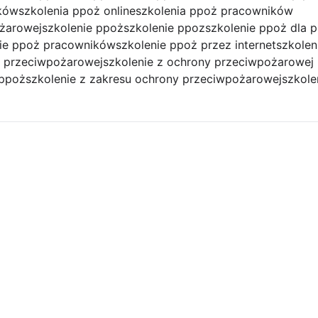
ików
szkolenia ppoż online
szkolenia ppoż pracowników
ożarowej
szkolenie ppoż
szkolenie ppoz
szkolenie ppoż dla 
nie ppoż pracowników
szkolenie ppoż przez internet
szkolen
y przeciwpożarowej
szkolenie z ochrony przeciwpożarowej
 ppoż
szkolenie z zakresu ochrony przeciwpożarowej
szkole