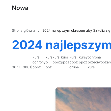
Nowa
Strona główna
/
2024 najlepszym okresem aby Szkolić się
2024 najlepszym 
kurs
kurs
kurs
kurs
kurs
kursy
ochrona
ochrony
p
ppoż
ppoz
ppoż
ppoz
przeciwpożar
30.11.-0001
|
ppoż
poz
online
kurs