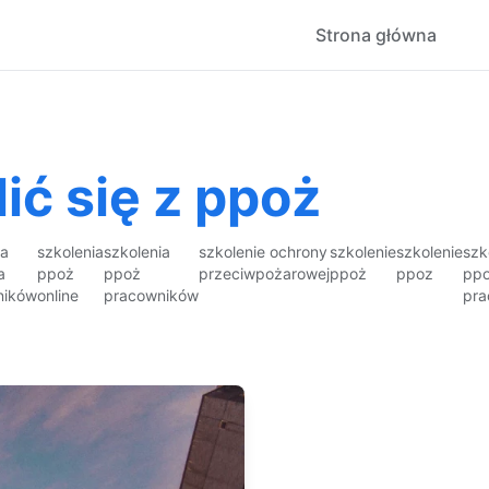
Strona główna
ć się z ppoż
ia
szkolenia
szkolenia
szkolenie ochrony
szkolenie
szkolenie
szk
a
ppoż
ppoż
przeciwpożarowej
ppoż
ppoz
ppo
ników
online
pracowników
pra