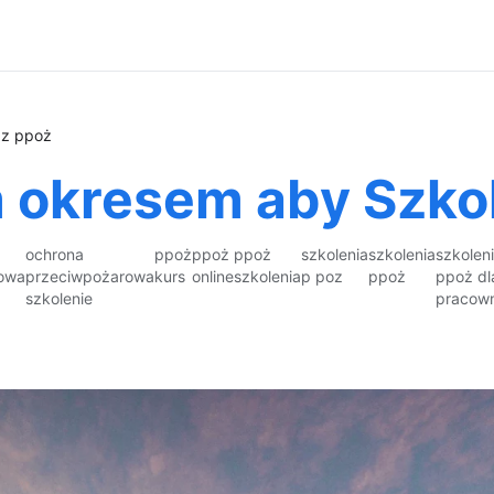
 z ppoż
okresem aby Szkoli
ochrona
ppoż
ppoż
ppoż
szkolenia
szkolenia
szkolen
owa
przeciwpożarowa
kurs
online
szkolenia
p poz
ppoż
ppoż dl
szkolenie
pracow