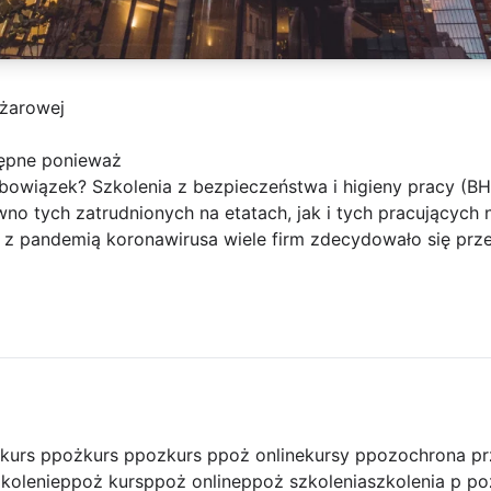
ożarowej
tępne ponieważ
 obowiązek? Szkolenia z bezpieczeństwa i higieny pracy (
no tych zatrudnionych na etatach, jak i tych pracującyc
z pandemią koronawirusa wiele firm zdecydowało się prze
kurs ppoż
kurs ppoz
kurs ppoż online
kursy ppoz
ochrona p
kolenie
ppoż kurs
ppoż online
ppoż szkolenia
szkolenia p po