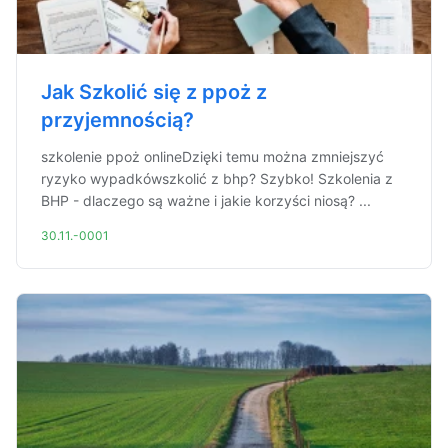
Jak Szkolić się z ppoż z
przyjemnością?
szkolenie ppoż onlineDzięki temu można zmniejszyć
ryzyko wypadkówszkolić z bhp? Szybko! Szkolenia z
BHP - dlaczego są ważne i jakie korzyści niosą? ...
30.11.-0001