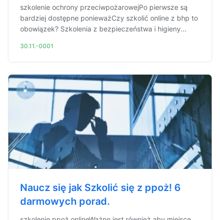
szkolenie ochrony przeciwpożarowejPo pierwsze są
bardziej dostępne ponieważCzy szkolić online z bhp to
obowiązek? Szkolenia z bezpieczeństwa i higieny...
30.11.-0001
Naucz się jak Szkolić się z ppoż! 6
darmowych porad.
szkolenie ppoż onlineWażne jest również aby miejsce