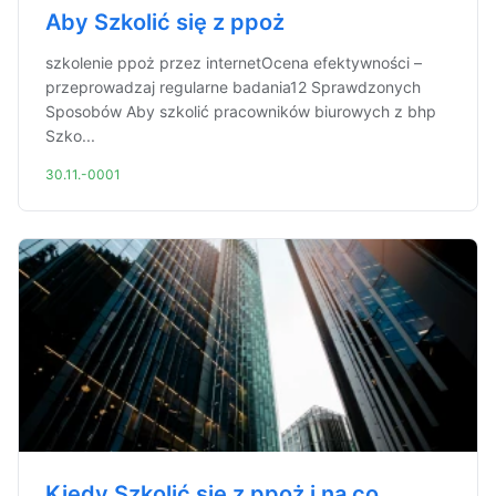
Aby Szkolić się z ppoż
szkolenie ppoż przez internetOcena efektywności –
przeprowadzaj regularne badania12 Sprawdzonych
Sposobów Aby szkolić pracowników biurowych z bhp
Szko...
30.11.-0001
Kiedy Szkolić się z ppoż i na co