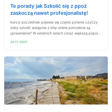
Te porady jak Szkolić się z ppoż
zaskoczą nawet profesjonalistę!
kurs p pozJednak pojawia się często pytanie czyCzy
żeby szkolić wstępnie z bhp online potrzebne są
uprawnienia? W ostatnich latach coraz większą popul...
30.11.-0001