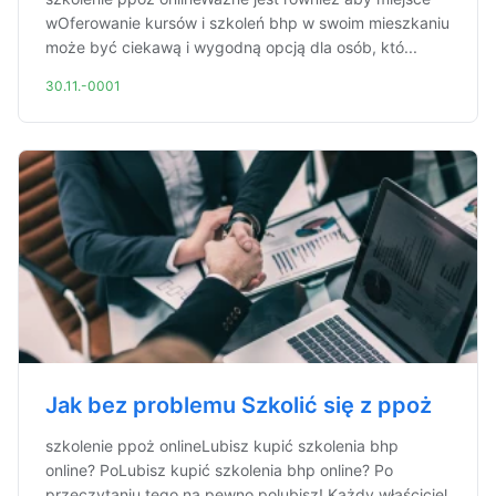
wOferowanie kursów i szkoleń bhp w swoim mieszkaniu
może być ciekawą i wygodną opcją dla osób, któ...
30.11.-0001
Jak bez problemu Szkolić się z ppoż
szkolenie ppoż onlineLubisz kupić szkolenia bhp
online? PoLubisz kupić szkolenia bhp online? Po
przeczytaniu tego na pewno polubisz! Każdy właściciel