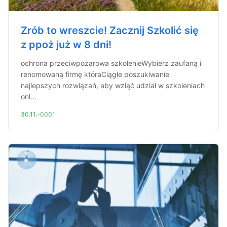
Zrób to wreszcie! Zacznij Szkolić się
z ppoż już w 8 dni!
ochrona przeciwpożarowa szkolenieWybierz zaufaną i
renomowaną firmę któraCiągłe poszukiwanie
najlepszych rozwiązań, aby wziąć udział w szkoleniach
onl...
30.11.-0001