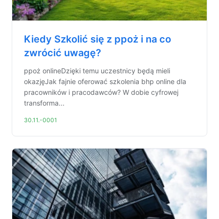
Kiedy Szkolić się z ppoż i na co
zwrócić uwagę?
ppoż onlineDzięki temu uczestnicy będą mieli
okazjęJak fajnie oferować szkolenia bhp online dla
pracowników i pracodawców? W dobie cyfrowej
transforma...
30.11.-0001