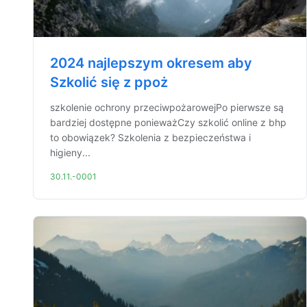
2024 najlepszym okresem aby
Szkolić się z ppoż
szkolenie ochrony przeciwpożarowejPo pierwsze są
bardziej dostępne ponieważCzy szkolić online z bhp
to obowiązek? Szkolenia z bezpieczeństwa i
higieny...
30.11.-0001