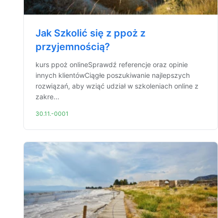
Jak Szkolić się z ppoż z
przyjemnością?
kurs ppoż onlineSprawdź referencje oraz opinie
innych klientówCiągłe poszukiwanie najlepszych
rozwiązań, aby wziąć udział w szkoleniach online z
zakre...
30.11.-0001