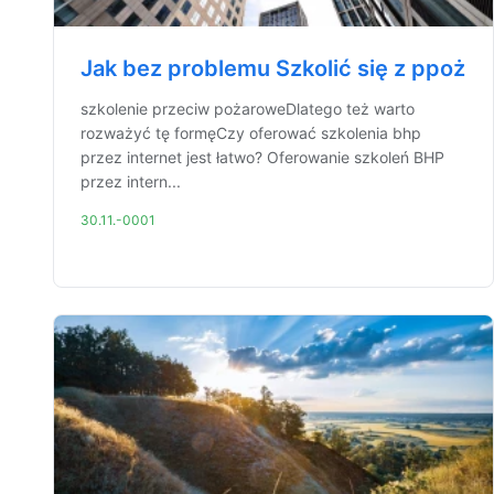
Jak bez problemu Szkolić się z ppoż
szkolenie przeciw pożaroweDlatego też warto
rozważyć tę formęCzy oferować szkolenia bhp
przez internet jest łatwo? Oferowanie szkoleń BHP
przez intern...
30.11.-0001