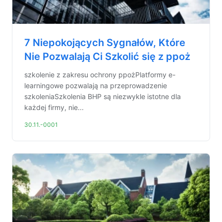
7 Niepokojących Sygnałów, Które
Nie Pozwalają Ci Szkolić się z ppoż
szkolenie z zakresu ochrony ppożPlatformy e-
learningowe pozwalają na przeprowadzenie
szkoleniaSzkolenia BHP są niezwykle istotne dla
każdej firmy, nie...
30.11.-0001