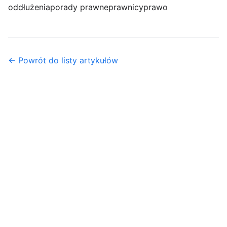
oddłużenia
porady prawne
prawnicy
prawo
← Powrót do listy artykułów