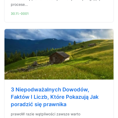
procese...
30.11.-0001
3 Niepodważalnych Dowodów,
Faktów I Liczb, Które Pokazują Jak
poradzić się prawnika
prawoW razie wątpliwości zawsze warto