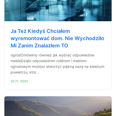
Ja Też Kiedyś Chciałem
wyremontować dom. Nie Wychodziło
Mi Zanim Znalazłem TO
ogródOmówimy również jak wybrać odpowiednie
mebleDzięki odpowiednim roślinom i meblom
ogrodowym możesz stworzyć piękną oazę na świeżym
powietrzu, któr...
30.11.-0001