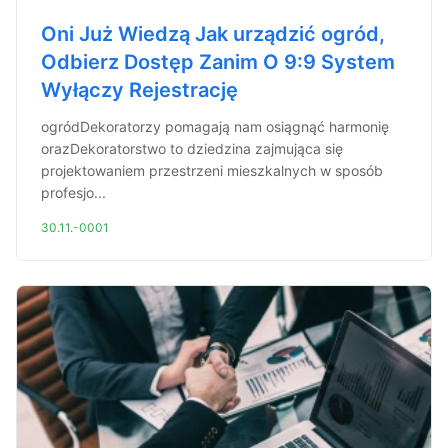
Oni Już Wiedzą Jak urządzić ogród,
Odbierz Dostęp Zanim O 9:9 System
Wyłączy Rejestrację
ogródDekoratorzy pomagają nam osiągnąć harmonię
orazDekoratorstwo to dziedzina zajmująca się
projektowaniem przestrzeni mieszkalnych w sposób
profesjo...
30.11.-0001