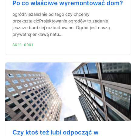
Po co właściwe wyremontować dom?
ogródNiezależnie od tego czy chcemy
przekształcićProjektowanie ogrodów to zadanie
jeszcze bardziej rozbudowane. Ogród jest naszą
prywatną enklawą natu...
30.11.-0001
Czy ktoś też lubi odpocząć w