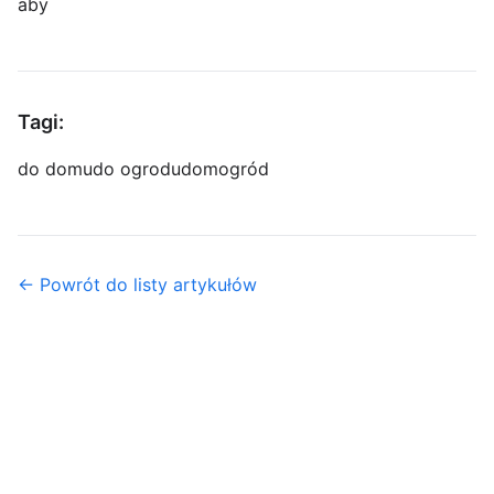
aby
Tagi:
do domu
do ogrodu
dom
ogród
← Powrót do listy artykułów