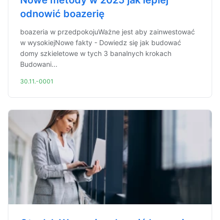
Nowe metody w 2025 jak lepiej
odnowić boazerię
boazeria w przedpokojuWażne jest aby zainwestować
w wysokiejNowe fakty - Dowiedz się jak budować
domy szkieletowe w tych 3 banalnych krokach
Budowani...
30.11.-0001