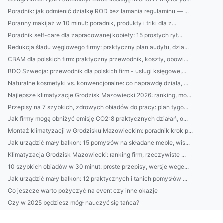
Poradnik: jak odmienić działkę ROD bez łamania regulaminu — ...
Poranny makijaż w 10 minut: poradnik, produkty i triki dla z...
Poradnik self-care dla zapracowanej kobiety: 15 prostych ryt...
Redukcja śladu węglowego firmy: praktyczny plan audytu, dzia...
CBAM dla polskich firm: praktyczny przewodnik, koszty, obowi...
BDO Szwecja: przewodnik dla polskich firm - usługi księgowe,...
Naturalne kosmetyki vs. konwencjonalne: co naprawdę działa, ...
Najlepsze klimatyzacje Grodzisk Mazowiecki 2026: ranking, mo...
Przepisy na 7 szybkich, zdrowych obiadów do pracy: plan tygo...
Jak firmy mogą obniżyć emisję CO2: 8 praktycznych działań, o...
Montaż klimatyzacji w Grodzisku Mazowieckim: poradnik krok p...
Jak urządzić mały balkon: 15 pomysłów na składane meble, wis...
Klimatyzacja Grodzisk Mazowiecki: ranking firm, rzeczywiste ...
10 szybkich obiadów w 30 minut: proste przepisy, wersje wege...
Jak urządzić mały balkon: 12 praktycznych i tanich pomysłów ...
Co jeszcze warto pożyczyć na event czy inne okazje
Czy w 2025 będziesz mógł nauczyć się tańca?
Nowe dane jak portal o medycynie