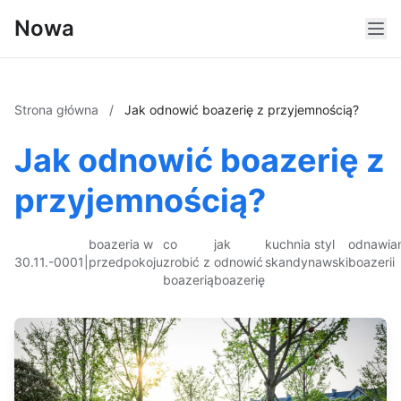
Nowa
Strona główna
/
Jak odnowić boazerię z przyjemnością?
Jak odnowić boazerię z
przyjemnością?
boazeria w
co
jak
kuchnia styl
odnawia
30.11.-0001
|
przedpokoju
zrobić z
odnowić
skandynawski
boazerii
boazerią
boazerię