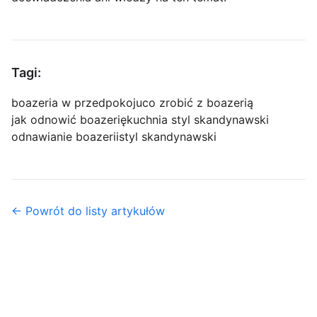
Tagi:
boazeria w przedpokoju
co zrobić z boazerią
jak odnowić boazerię
kuchnia styl skandynawski
odnawianie boazerii
styl skandynawski
← Powrót do listy artykułów