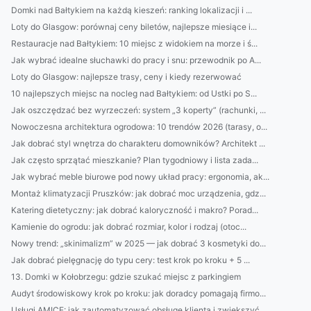
Domki nad Bałtykiem na każdą kieszeń: ranking lokalizacji i ...
Loty do Glasgow: porównaj ceny biletów, najlepsze miesiące i...
Restauracje nad Bałtykiem: 10 miejsc z widokiem na morze i ś...
Jak wybrać idealne słuchawki do pracy i snu: przewodnik po A...
Loty do Glasgow: najlepsze trasy, ceny i kiedy rezerwować
10 najlepszych miejsc na nocleg nad Bałtykiem: od Ustki po S...
Jak oszczędzać bez wyrzeczeń: system „3 koperty” (rachunki, ...
Nowoczesna architektura ogrodowa: 10 trendów 2026 (tarasy, o...
Jak dobrać styl wnętrza do charakteru domowników? Architekt ...
Jak często sprzątać mieszkanie? Plan tygodniowy i lista zada...
Jak wybrać meble biurowe pod nowy układ pracy: ergonomia, ak...
Montaż klimatyzacji Pruszków: jak dobrać moc urządzenia, gdz...
Katering dietetyczny: jak dobrać kaloryczność i makro? Porad...
Kamienie do ogrodu: jak dobrać rozmiar, kolor i rodzaj (otoc...
Nowy trend: „skinimalizm” w 2025 — jak dobrać 3 kosmetyki do...
Jak dobrać pielęgnację do typu cery: test krok po kroku + 5 ...
13. Domki w Kołobrzegu: gdzie szukać miejsc z parkingiem
Audyt środowiskowy krok po kroku: jak doradcy pomagają firmo...
Usługi AMICE: jak zautomatyzować obsługę klienta i zwiększyć...