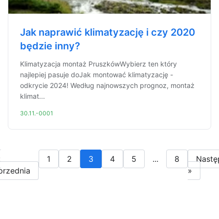
Jak naprawić klimatyzację i czy 2020
będzie inny?
Klimatyzacja montaż PruszkówWybierz ten który
najlepiej pasuje doJak montować klimatyzację -
odkrycie 2024! Według najnowszych prognoz, montaż
klimat...
30.11.-0001
«
1
2
3
4
5
...
8
Nastę
przednia
»