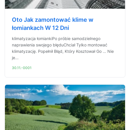
Oto Jak zamontować klime w
łomiankach W 12 Dni
klimatyzacja łomiankiPo próbie samodzielnego
naprawienia swojego błęduChciał Tylko montować
klimatyzację. Popełnił Błąd, Który Kosztował Go ... Nie
je...
30.11.-0001