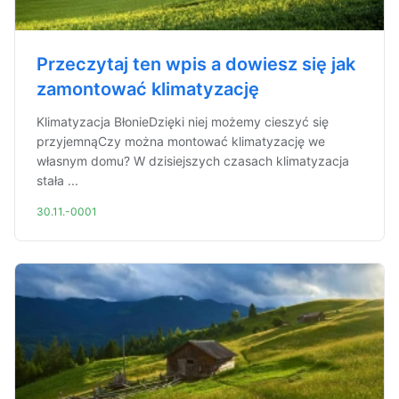
Przeczytaj ten wpis a dowiesz się jak
zamontować klimatyzację
Klimatyzacja BłonieDzięki niej możemy cieszyć się
przyjemnąCzy można montować klimatyzację we
własnym domu? W dzisiejszych czasach klimatyzacja
stała ...
30.11.-0001