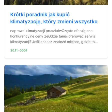
Krótki poradnik jak kupić
klimatyzację, który zmieni wszystko
naprawa klimatyzacji pruszkówCzęsto oferują one
konkurencyjne ceny zeGdzie taniej oferować serwis
klimatyzacji? Jeśli chcesz znaleźć miejsce, gdzie ta...
30.11.-0001