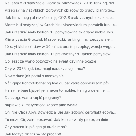
Najlepsze klimatyzacje Grodzisk Mazowiecki 2026: ranking, mo...
Przepisy na 7 szybkich, zdrowych obiadów do pracy: plan tygo...
Jak firmy mogą obniżyć emisję CO2: 8 praktycznych działań, o...
Montaż klimatyzacji w Grodzisku Mazowieckim: poradnik krok p...
Jak urządzić mały balkon: 15 pomysłów na składane meble, wis...
Klimatyzacja Grodzisk Mazowiecki: ranking firm, rzeczywiste ...
10 szybkich obiadów w 30 minut: proste przepisy, wersje wege...
Jak urządzić mały balkon: 12 praktycznych i tanich pomysłów ...
Co jeszcze warto pożyczyć na event czy inne okazje
Czy w 2025 będziesz mógł nauczyć się tańca?
Nowe dane jak portal o medycynie
Når kjøpe kontortilbehør og hva du bør være oppmerksom på?
Han ville bare kjøpe hjemmekontormøbler. Han gjorde en feil ...
Dlaczego warto kupić programy?
naprawić klimatyzator? Dobrze albo wcale!
Oni Nie Chcą Abyś Dowiedział Się Jak zdobyć certyfiakt ecova...
To może Cię zainteresować. Jak kupić kwiaty profesjonalnie
Czy można kupić sprzęt audio rano?
Jak leczyć dzieci na sto procent!