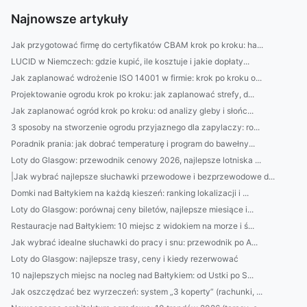
Najnowsze artykuły
Jak przygotować firmę do certyfikatów CBAM krok po kroku: ha...
LUCID w Niemczech: gdzie kupić, ile kosztuje i jakie dopłaty...
Jak zaplanować wdrożenie ISO 14001 w firmie: krok po kroku o...
Projektowanie ogrodu krok po kroku: jak zaplanować strefy, d...
Jak zaplanować ogród krok po kroku: od analizy gleby i słońc...
3 sposoby na stworzenie ogrodu przyjaznego dla zapylaczy: ro...
Poradnik prania: jak dobrać temperaturę i program do bawełny...
Loty do Glasgow: przewodnik cenowy 2026, najlepsze lotniska ...
|Jak wybrać najlepsze słuchawki przewodowe i bezprzewodowe d...
Domki nad Bałtykiem na każdą kieszeń: ranking lokalizacji i ...
Loty do Glasgow: porównaj ceny biletów, najlepsze miesiące i...
Restauracje nad Bałtykiem: 10 miejsc z widokiem na morze i ś...
Jak wybrać idealne słuchawki do pracy i snu: przewodnik po A...
Loty do Glasgow: najlepsze trasy, ceny i kiedy rezerwować
10 najlepszych miejsc na nocleg nad Bałtykiem: od Ustki po S...
Jak oszczędzać bez wyrzeczeń: system „3 koperty” (rachunki, ...