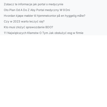
Zobacz te informacje jak portal o medycynie
Oto Plan Od A Do Z Aby Portal medyczny W 9 Dni
Hvordan kjøpe møbler til hjemmekontor på en hyggelig måte?
Czy w 2023 warto leczyć się?
Kto musi złożyć sprawozdanie BDO?
11 Największych Kłamstw O Tym Jak obsłużyć esg w firmie
Więcej artykułów
Po co właściwe nauczyć się tańca?
To Nie Twoja Wina, że Nie Wiesz Jak zamontować klimatyzację ...
Spraw wygodne sofy na event czy expo
kupić sprzęt audio w 2025?
Zwykły Chłopak Chciał wybudować domek. Przypadkowo Odkrył 1 ...
nauczyć się tańca? Dokładnie!
Jak robić biznes na sto procent!
Disse tipsene om hvordan du lager kontortilbehør vil overras...
Dobre rady jak lodówkę do domu
Zobacz te 10 ciekawostek o tym jak obliczyć ślad węglowy w f...