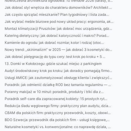
Nowoczesna architektura ogrodowa: 10 trendów 2026 (tarasy, o...
Jak dobrać styl wnętrza do charakteru domowników? Architekt ...
Jak często sprzątać mieszkanie? Plan tygodniowy i lista zada...
Jak wybrać meble biurowe pod nowy układ pracy: ergonomia, ak...
Montaż klimatyzacji Pruszków: jak dobrać moc urządzenia, gdz...
Katering dietetyczny: jak dobrać kaloryczność i makro? Porad...
Kamienie do ogrodu: jak dobrać rozmiar, kolor i rodzaj (otoc...
Nowy trend: „skinimalizm” w 2025 — jak dobrać 3 kosmetyki do...
Jak dobrać pielęgnację do typu cery: test krok po kroku + 5 ...
13. Domki w Kołobrzegu: gdzie szukać miejsc z parkingiem
Audyt środowiskowy krok po kroku: jak doradcy pomagają firmo...
Usługi AMICE: jak zautomatyzować obsługę klienta i zwiększyć...
Poradnik: jak odmienić działkę ROD bez łamania regulaminu — ...
Poranny makijaż w 10 minut: poradnik, produkty i triki dla z...
Poradnik self-care dla zapracowanej kobiety: 15 prostych ryt...
Redukcja śladu węglowego firmy: praktyczny plan audytu, dzia...
CBAM dla polskich firm: praktyczny przewodnik, koszty, obowi...
BDO Szwecja: przewodnik dla polskich firm - usługi księgowe,...
Naturalne kosmetyki vs. konwencjonalne: co naprawdę działa, ...