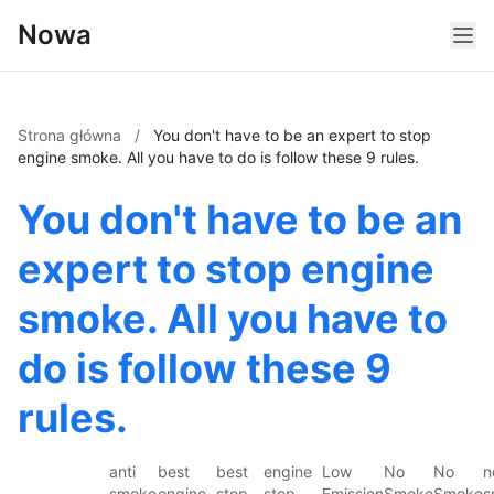
Nowa
Strona główna
/
You don't have to be an expert to stop
engine smoke. All you have to do is follow these 9 rules.
You don't have to be an
expert to stop engine
smoke. All you have to
do is follow these 9
rules.
anti
best
best
engine
Low
No
No
n
smoke
engine
stop
stop
Emission
Smoke
Smoke
s