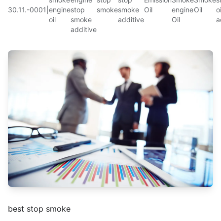
30.11.-0001
|
engine
stop
smoke
smoke
Oil
engine
Oil
oi
oil
smoke
additive
Oil
a
additive
best stop smoke