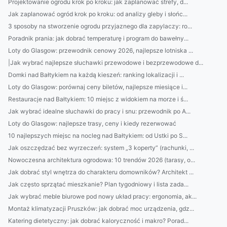
Projektowanie ogrodu krok po kroku: jak zaplanować strefy, d...
Jak zaplanować ogród krok po kroku: od analizy gleby i słońc...
3 sposoby na stworzenie ogrodu przyjaznego dla zapylaczy: ro...
Poradnik prania: jak dobrać temperaturę i program do bawełny...
Loty do Glasgow: przewodnik cenowy 2026, najlepsze lotniska ...
|Jak wybrać najlepsze słuchawki przewodowe i bezprzewodowe d...
Domki nad Bałtykiem na każdą kieszeń: ranking lokalizacji i ...
Loty do Glasgow: porównaj ceny biletów, najlepsze miesiące i...
Restauracje nad Bałtykiem: 10 miejsc z widokiem na morze i ś...
Jak wybrać idealne słuchawki do pracy i snu: przewodnik po A...
Loty do Glasgow: najlepsze trasy, ceny i kiedy rezerwować
10 najlepszych miejsc na nocleg nad Bałtykiem: od Ustki po S...
Jak oszczędzać bez wyrzeczeń: system „3 koperty” (rachunki, ...
Nowoczesna architektura ogrodowa: 10 trendów 2026 (tarasy, o...
Jak dobrać styl wnętrza do charakteru domowników? Architekt ...
Jak często sprzątać mieszkanie? Plan tygodniowy i lista zada...
Jak wybrać meble biurowe pod nowy układ pracy: ergonomia, ak...
Montaż klimatyzacji Pruszków: jak dobrać moc urządzenia, gdz...
Katering dietetyczny: jak dobrać kaloryczność i makro? Porad...