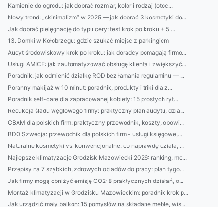
Kamienie do ogrodu: jak dobrać rozmiar, kolor i rodzaj (otoc...
Nowy trend: „skinimalizm” w 2025 — jak dobrać 3 kosmetyki do...
Jak dobrać pielęgnację do typu cery: test krok po kroku + 5 ...
13. Domki w Kołobrzegu: gdzie szukać miejsc z parkingiem
Audyt środowiskowy krok po kroku: jak doradcy pomagają firmo...
Usługi AMICE: jak zautomatyzować obsługę klienta i zwiększyć...
Poradnik: jak odmienić działkę ROD bez łamania regulaminu — ...
Poranny makijaż w 10 minut: poradnik, produkty i triki dla z...
Poradnik self-care dla zapracowanej kobiety: 15 prostych ryt...
Redukcja śladu węglowego firmy: praktyczny plan audytu, dzia...
CBAM dla polskich firm: praktyczny przewodnik, koszty, obowi...
BDO Szwecja: przewodnik dla polskich firm - usługi księgowe,...
Naturalne kosmetyki vs. konwencjonalne: co naprawdę działa, ...
Najlepsze klimatyzacje Grodzisk Mazowiecki 2026: ranking, mo...
Przepisy na 7 szybkich, zdrowych obiadów do pracy: plan tygo...
Jak firmy mogą obniżyć emisję CO2: 8 praktycznych działań, o...
Montaż klimatyzacji w Grodzisku Mazowieckim: poradnik krok p...
Jak urządzić mały balkon: 15 pomysłów na składane meble, wis...
Klimatyzacja Grodzisk Mazowiecki: ranking firm, rzeczywiste ...