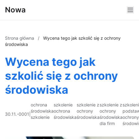
Nowa
Strona główna
/
Wycena tego jak szkolić się z ochrony
środowiska
Wycena tego jak
szkolić się z ochrony
środowiska
ochrona
szkolenie
szkolenie z
szkolenie z
szkolen
środowiska
ochrona
ochrony
ochrony
podsta
30.11.-0001
|
szkolenie
środowiska
środowiska
środowiska
ochrony
dla firm
środowi