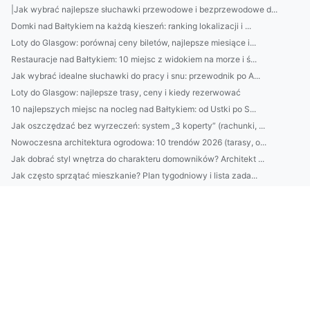
|Jak wybrać najlepsze słuchawki przewodowe i bezprzewodowe d...
Domki nad Bałtykiem na każdą kieszeń: ranking lokalizacji i ...
Loty do Glasgow: porównaj ceny biletów, najlepsze miesiące i...
Restauracje nad Bałtykiem: 10 miejsc z widokiem na morze i ś...
Jak wybrać idealne słuchawki do pracy i snu: przewodnik po A...
Loty do Glasgow: najlepsze trasy, ceny i kiedy rezerwować
10 najlepszych miejsc na nocleg nad Bałtykiem: od Ustki po S...
Jak oszczędzać bez wyrzeczeń: system „3 koperty” (rachunki, ...
Nowoczesna architektura ogrodowa: 10 trendów 2026 (tarasy, o...
Jak dobrać styl wnętrza do charakteru domowników? Architekt ...
Jak często sprzątać mieszkanie? Plan tygodniowy i lista zada...
Jak wybrać meble biurowe pod nowy układ pracy: ergonomia, ak...
Montaż klimatyzacji Pruszków: jak dobrać moc urządzenia, gdz...
Katering dietetyczny: jak dobrać kaloryczność i makro? Porad...
Kamienie do ogrodu: jak dobrać rozmiar, kolor i rodzaj (otoc...
Nowy trend: „skinimalizm” w 2025 — jak dobrać 3 kosmetyki do...
Jak dobrać pielęgnację do typu cery: test krok po kroku + 5 ...
13. Domki w Kołobrzegu: gdzie szukać miejsc z parkingiem
Audyt środowiskowy krok po kroku: jak doradcy pomagają firmo...