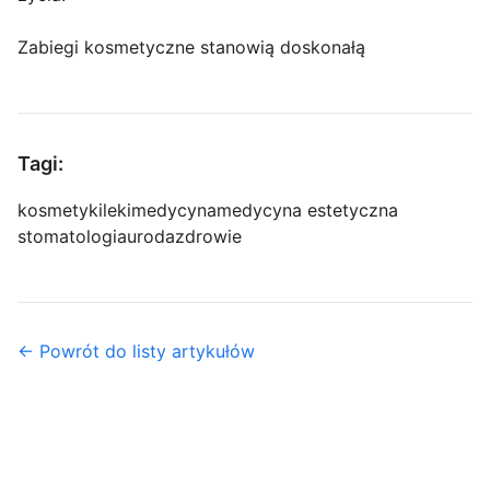
Zabiegi kosmetyczne stanowią doskonałą
Tagi:
kosmetyki
leki
medycyna
medycyna estetyczna
stomatologia
uroda
zdrowie
← Powrót do listy artykułów