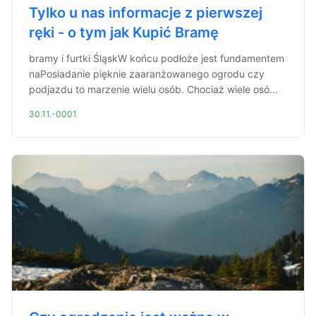
Tylko u nas informacje z pierwszej
ręki - o tym jak Kupić Bramę
bramy i furtki ŚląskW końcu podłoże jest fundamentem
naPosiadanie pięknie zaaranżowanego ogrodu czy
podjazdu to marzenie wielu osób. Chociaż wiele osó...
30.11.-0001