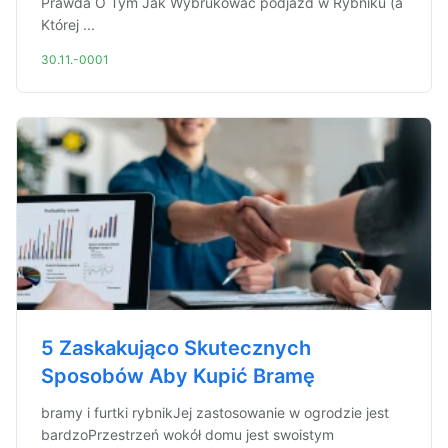
Prawda O Tym Jak Wybrukować podjazd w Rybniku (a
Której ...
30.11.-0001
5 Zaskakująco Skutecznych
Sposobów Aby Kupić Bramę
bramy i furtki rybnikJej zastosowanie w ogrodzie jest
bardzoPrzestrzeń wokół domu jest swoistym