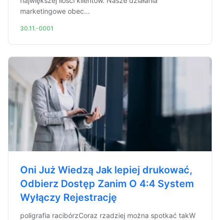
największej ilości klientów. Nasze działania
marketingowe obec...
30.11.-0001
Oni Już Wiedzą Jak lepiej drukować,
Odbierz Dostęp Zanim O 4:4 System
Wyłączy Rejestrację
poligrafia racibórzCoraz rzadziej można spotkać takW