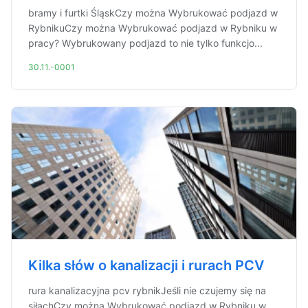
bramy i furtki ŚląskCzy można Wybrukować podjazd w
RybnikuCzy można Wybrukować podjazd w Rybniku w
pracy? Wybrukowany podjazd to nie tylko funkcjo...
30.11.-0001
Kilka słów o kanalizacji i rurach PCV
rura kanalizacyjna pcv rybnikJeśli nie czujemy się na
siłachCzy można Wybrukować podjazd w Rybniku w