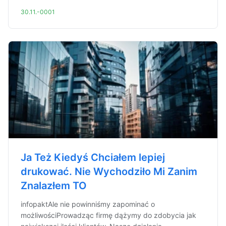
30.11.-0001
Ja Też Kiedyś Chciałem lepiej
drukować. Nie Wychodziło Mi Zanim
Znalazłem TO
infopaktAle nie powinniśmy zapominać o
możliwościProwadząc firmę dążymy do zdobycia jak