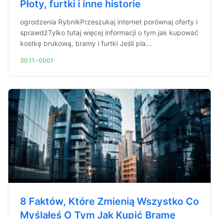
Płoty, furtki i inne historie
ogrodzenia RybnikPrzeszukaj internet porównaj oferty i
sprawdźTylko tutaj więcej informacji o tym jak kupować
kostkę brukową, bramy i furtki Jeśli pla...
30.11.-0001
8 Faktów, Które Zmienią Wszystko Co
Myślałeś O Tym Jak Kupić Bramę