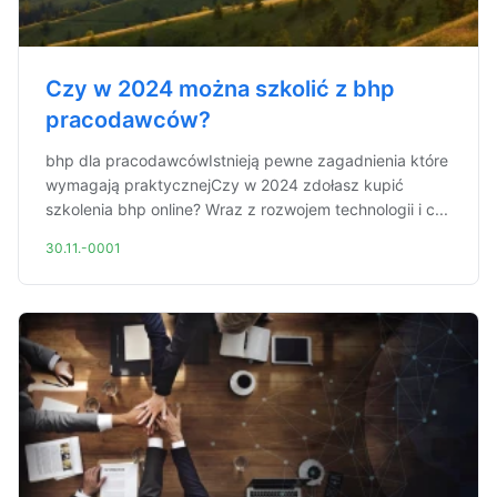
Czy w 2024 można szkolić z bhp
pracodawców?
bhp dla pracodawcówIstnieją pewne zagadnienia które
wymagają praktycznejCzy w 2024 zdołasz kupić
szkolenia bhp online? Wraz z rozwojem technologii i c...
30.11.-0001