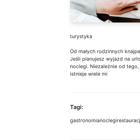
turystyka
Od małych rodzinnych knajp
Jeśli planujesz wyjazd na url
noclegi. Niezależnie od tego,
istnieje wiele mi
Tagi:
gastronomia
noclegi
restaurac