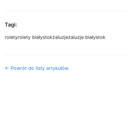
Tagi:
rolety
rolety białystok
żaluzje
żaluzje białystok
← Powrót do listy artykułów