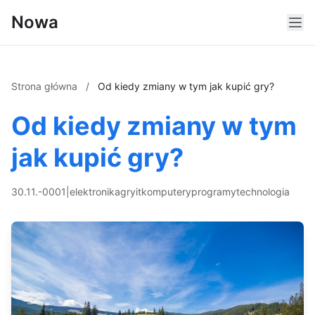
Nowa
Strona główna
/
Od kiedy zmiany w tym jak kupić gry?
Od kiedy zmiany w tym
jak kupić gry?
30.11.-0001
|
elektronika
gry
it
komputery
programy
technologia