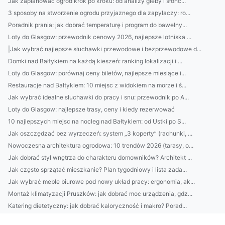
Jak zaplanować ogród krok po kroku: od analizy gleby i słońc...
3 sposoby na stworzenie ogrodu przyjaznego dla zapylaczy: ro...
Poradnik prania: jak dobrać temperaturę i program do bawełny...
Loty do Glasgow: przewodnik cenowy 2026, najlepsze lotniska ...
|Jak wybrać najlepsze słuchawki przewodowe i bezprzewodowe d...
Domki nad Bałtykiem na każdą kieszeń: ranking lokalizacji i ...
Loty do Glasgow: porównaj ceny biletów, najlepsze miesiące i...
Restauracje nad Bałtykiem: 10 miejsc z widokiem na morze i ś...
Jak wybrać idealne słuchawki do pracy i snu: przewodnik po A...
Loty do Glasgow: najlepsze trasy, ceny i kiedy rezerwować
10 najlepszych miejsc na nocleg nad Bałtykiem: od Ustki po S...
Jak oszczędzać bez wyrzeczeń: system „3 koperty” (rachunki, ...
Nowoczesna architektura ogrodowa: 10 trendów 2026 (tarasy, o...
Jak dobrać styl wnętrza do charakteru domowników? Architekt ...
Jak często sprzątać mieszkanie? Plan tygodniowy i lista zada...
Jak wybrać meble biurowe pod nowy układ pracy: ergonomia, ak...
Montaż klimatyzacji Pruszków: jak dobrać moc urządzenia, gdz...
Katering dietetyczny: jak dobrać kaloryczność i makro? Porad...
Kamienie do ogrodu: jak dobrać rozmiar, kolor i rodzaj (otoc...