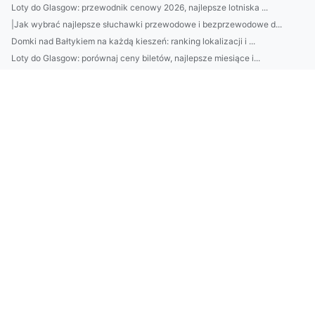
Loty do Glasgow: przewodnik cenowy 2026, najlepsze lotniska ...
|Jak wybrać najlepsze słuchawki przewodowe i bezprzewodowe d...
Domki nad Bałtykiem na każdą kieszeń: ranking lokalizacji i ...
Loty do Glasgow: porównaj ceny biletów, najlepsze miesiące i...
Restauracje nad Bałtykiem: 10 miejsc z widokiem na morze i ś...
Jak wybrać idealne słuchawki do pracy i snu: przewodnik po A...
Loty do Glasgow: najlepsze trasy, ceny i kiedy rezerwować
10 najlepszych miejsc na nocleg nad Bałtykiem: od Ustki po S...
Jak oszczędzać bez wyrzeczeń: system „3 koperty” (rachunki, ...
Nowoczesna architektura ogrodowa: 10 trendów 2026 (tarasy, o...
Jak dobrać styl wnętrza do charakteru domowników? Architekt ...
Jak często sprzątać mieszkanie? Plan tygodniowy i lista zada...
Jak wybrać meble biurowe pod nowy układ pracy: ergonomia, ak...
Montaż klimatyzacji Pruszków: jak dobrać moc urządzenia, gdz...
Katering dietetyczny: jak dobrać kaloryczność i makro? Porad...
Kamienie do ogrodu: jak dobrać rozmiar, kolor i rodzaj (otoc...
Nowy trend: „skinimalizm” w 2025 — jak dobrać 3 kosmetyki do...
Jak dobrać pielęgnację do typu cery: test krok po kroku + 5 ...
13. Domki w Kołobrzegu: gdzie szukać miejsc z parkingiem