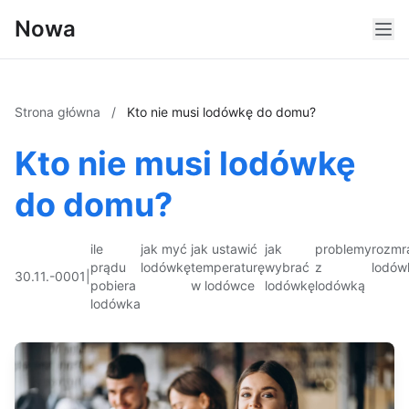
Nowa
Strona główna
/
Kto nie musi lodówkę do domu?
Kto nie musi lodówkę
do domu?
ile
jak myć
jak ustawić
jak
problemy
rozmr
prądu
lodówkę
temperaturę
wybrać
z
lodów
30.11.-0001
|
pobiera
w lodówce
lodówkę
lodówką
lodówka