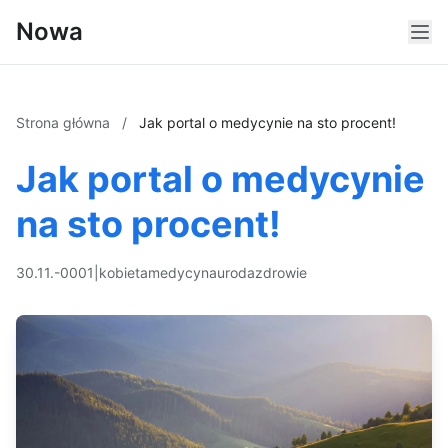
Nowa
Strona główna
/
Jak portal o medycynie na sto procent!
Jak portal o medycynie
na sto procent!
30.11.-0001
|
kobieta
medycyna
uroda
zdrowie