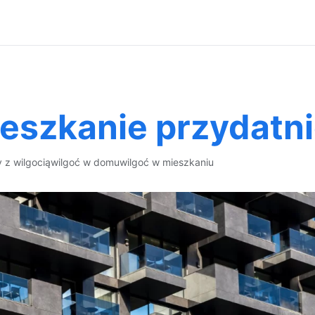
ieszkanie przydatn
 z wilgocią
wilgoć w domu
wilgoć w mieszkaniu