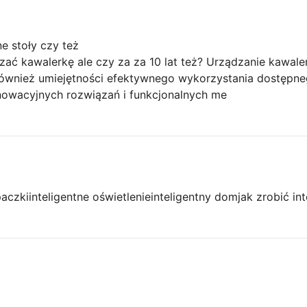
e stoły czy też
ć kawalerkę ale czy za za 10 lat też? Urządzanie kawaler
 również umiejętności efektywnego wykorzystania dostępn
nowacyjnych rozwiązań i funkcjonalnych me
aczki
inteligentne oświetlenie
inteligentny dom
jak zrobić in