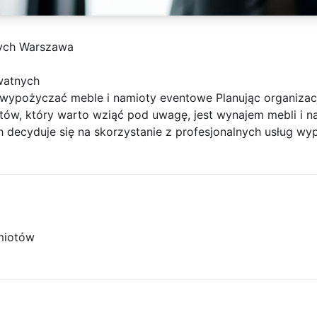
ych Warszawa
watnych
wypożyczać meble i namioty eventowe Planując organizacj
ów, który warto wziąć pod uwagę, jest wynajem mebli i 
h decyduje się na skorzystanie z profesjonalnych usług wy
miotów