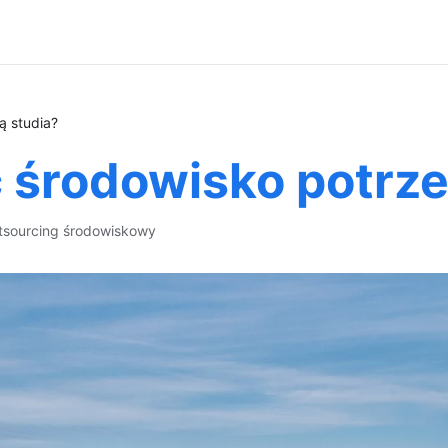
ą studia?
 środowisko potrze
tsourcing środowiskowy