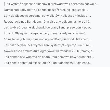
|Jak wybrać najlepsze słuchawki przewodowe i bezprzewodowe d...
Domki nad Bałtykiem na każdą kieszeń: ranking lokalizacji i ...
Loty do Glasgow: porównaj ceny biletów, najlepsze miesiące i...
Restauracje nad Bałtykiem: 10 miejsc z widokiem na morze i ś...
Jak wybrać idealne słuchawki do pracy i snu: przewodnik po A...
Loty do Glasgow: najlepsze trasy, ceny i kiedy rezerwować
10 najlepszych miejsc na nocleg nad Bałtykiem: od Ustki po S...
Jak oszczędzać bez wyrzeczeń: system „3 koperty” (rachunki, ...
Nowoczesna architektura ogrodowa: 10 trendów 2026 (tarasy, o...
Jak dobrać styl wnętrza do charakteru domowników? Architekt ...
Jak często sprzątać mieszkanie? Plan tygodniowy i lista zada...
Jak wybrać meble biurowe pod nowy układ pracy: ergonomia, ak...
Montaż klimatyzacji Pruszków: jak dobrać moc urządzenia, gdz...
Katering dietetyczny: jak dobrać kaloryczność i makro? Porad...
Kamienie do ogrodu: jak dobrać rozmiar, kolor i rodzaj (otoc...
Nowy trend: „skinimalizm” w 2025 — jak dobrać 3 kosmetyki do...
Jak dobrać pielęgnację do typu cery: test krok po kroku + 5 ...
13. Domki w Kołobrzegu: gdzie szukać miejsc z parkingiem
Audyt środowiskowy krok po kroku: jak doradcy pomagają firmo...