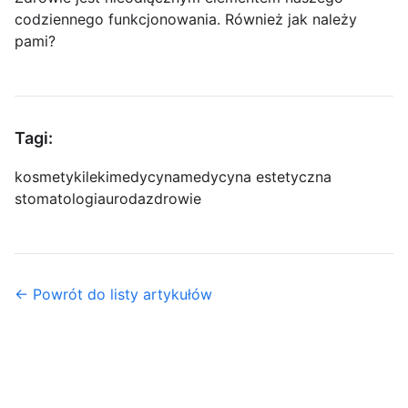
codziennego funkcjonowania. Również jak należy
pami?
Tagi:
kosmetyki
leki
medycyna
medycyna estetyczna
stomatologia
uroda
zdrowie
← Powrót do listy artykułów