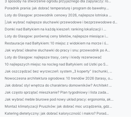
3 sposoby na stworzenie ogrodu przyjaznego dla zapylaczy: ro...
Poradnik prania: jak dobrać temperaturę i program do bawełny...
Loty do Glasgow: przewodnik cenowy 2026, najlepsze lotniska ...
|Jak wybrać najlepsze słuchawki przewodowe i bezprzewodowe d...
Domki nad Bałtykiem na każdą kieszeń: ranking lokalizacji i ...
Loty do Glasgow: porównaj ceny biletów, najlepsze miesiące i...
Restauracje nad Bałtykiem: 10 miejsc z widokiem na morze i ś...
Jak wybrać idealne słuchawki do pracy i snu: przewodnik po A...
Loty do Glasgow: najlepsze trasy, ceny i kiedy rezerwować
10 najlepszych miejsc na nocleg nad Bałtykiem: od Ustki po S...
Jak oszczędzać bez wyrzeczeń: system „3 koperty” (rachunki, ...
Nowoczesna architektura ogrodowa: 10 trendów 2026 (tarasy, o...
Jak dobrać styl wnętrza do charakteru domowników? Architekt ...
Jak często sprzątać mieszkanie? Plan tygodniowy i lista zada...
Jak wybrać meble biurowe pod nowy układ pracy: ergonomia, ak...
Montaż klimatyzacji Pruszków: jak dobrać moc urządzenia, gdz...
Katering dietetyczny: jak dobrać kaloryczność i makro? Porad...
Kamienie do ogrodu: jak dobrać rozmiar, kolor i rodzaj (otoc...
Nowy trend: „skinimalizm” w 2025 — jak dobrać 3 kosmetyki do...