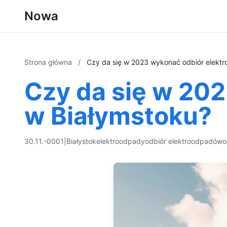
Nowa
Strona główna
/
Czy da się w 2023 wykonać odbiór elekt
Czy da się w 20
w Białymstoku?
30.11.-0001
|
Białystok
elektroodpady
odbiór elektroodpadów
o