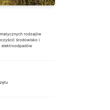
lematycznych rodzajów
czyścić środowisko i
ja elektroodpadów
zętu