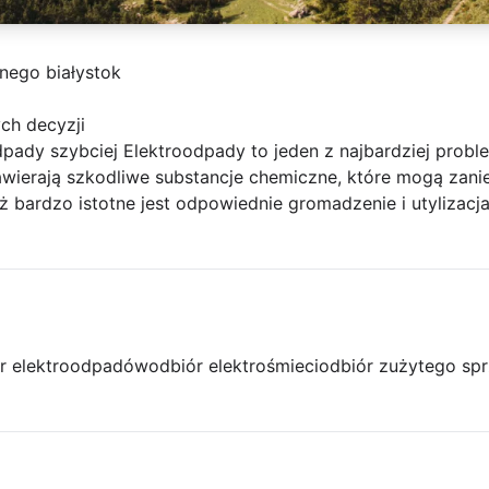
znego białystok
ch decyzji
dpady szybciej Elektroodpady to jeden z najbardziej prob
ierają szkodliwe substancje chemiczne, które mogą zanie
ż bardzo istotne jest odpowiednie gromadzenie i utylizac
r elektroodpadów
odbiór elektrośmieci
odbiór zużytego spr