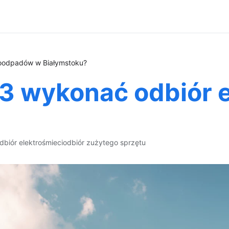
roodpadów w Białymstoku?
23 wykonać odbiór
dbiór elektrośmieci
odbiór zużytego sprzętu