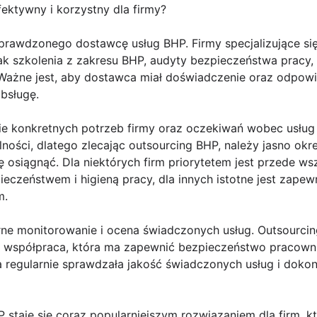
ektywny i korzystny dla firmy?
prawdzonego dostawcę usług BHP. Firmy specjalizujące si
 jak szkolenia z zakresu BHP, audyty bezpieczeństwa pracy,
ażne jest, aby dostawca miał doświadczenie oraz odpowied
bsługę.
nie konkretnych potrzeb firmy oraz oczekiwań wobec usług
ności, dlatego zlecając outsourcing BHP, należy jasno określ
się osiągnąć. Dla niektórych firm priorytetem jest przede 
eczeństwem i higieną pracy, dla innych istotne jest zape
m.
arne monitorowanie i ocena świadczonych usług. Outsourcin
ła współpraca, która ma zapewnić bezpieczeństwo pracown
a regularnie sprawdzała jakość świadczonych usług i doko
 staje się coraz popularniejszym rozwiązaniem dla firm, 