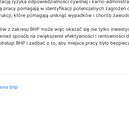
ację ryzyka odpowiedzialności cywilnej i karno-administrac
ną pracy pomagają w identyfikacji potencjalnych zagrożeń
trukcji, które pomagają uniknąć wypadków i chorób zawod
stów z zakresu BHP może więc okazać się nie tylko inwesty
nież sposób na zwiększenie efektywności i rentowności dz
sługi BHP i zadbać o to, aby miejsce pracy było bezpiecz
enia bhp