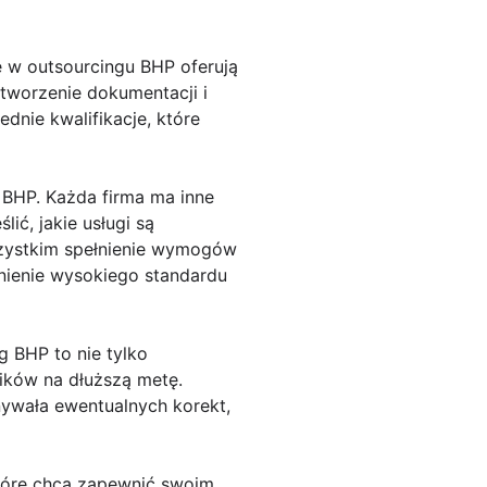
ę w outsourcingu BHP oferują
 tworzenie dokumentacji i
nie kwalifikacje, które
 BHP. Każda firma ma inne
ić, jakie usługi są
wszystkim spełnienie wymogów
wnienie wysokiego standardu
g BHP to nie tylko
ików na dłuższą metę.
nywała ewentualnych korekt,
które chcą zapewnić swoim