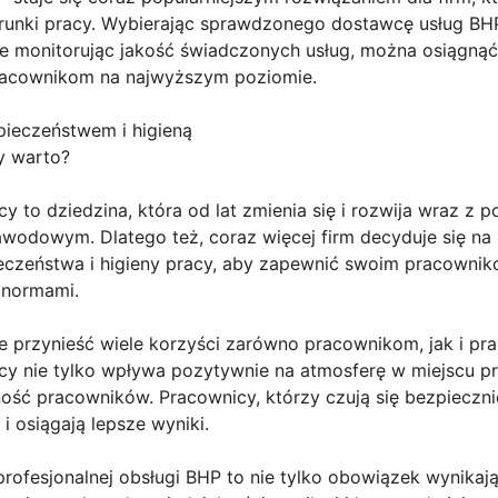
nki pracy. Wybierając sprawdzonego dostawcę usług BHP,
ie monitorując jakość świadczonych usług, można osiągnąć
racownikom na najwyższym poziomie.
zpieczeństwem i higieną
y warto?
cy to dziedzina, która od lat zmienia się i rozwija wraz z
wodowym. Dlatego też, coraz więcej firm decyduje się na 
ieczeństwa i higieny pracy, aby zapewnić swoim pracowni
 normami.
 przynieść wiele korzyści zarówno pracownikom, jak i p
cy nie tylko wpływa pozytywnie na atmosferę w miejscu pra
ść pracowników. Pracownicy, którzy czują się bezpiecznie 
 osiągają lepsze wyniki.
rofesjonalnej obsługi BHP to nie tylko obowiązek wynikaj