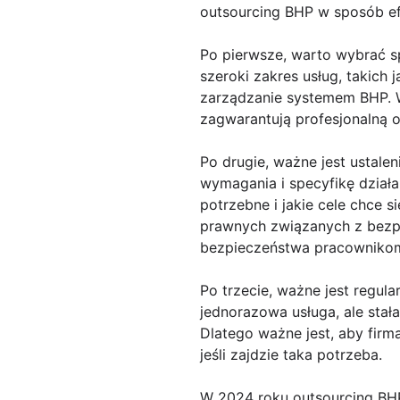
outsourcing BHP w sposób ef
Po pierwsze, warto wybrać s
szeroki zakres usług, takich
zarządzanie systemem BHP. W
zagwarantują profesjonalną o
Po drugie, ważne jest ustale
wymagania i specyfikę działal
potrzebne i jakie cele chce 
prawnych związanych z bezpi
bezpieczeństwa pracowniko
Po trzecie, ważne jest regul
jednorazowa usługa, ale sta
Dlatego ważne jest, aby firm
jeśli zajdzie taka potrzeba.
W 2024 roku outsourcing BHP