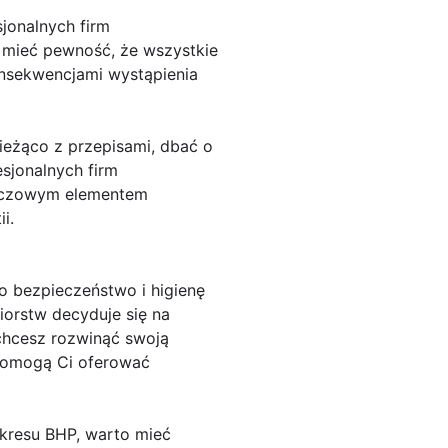
jonalnych firm
a mieć pewność, że wszystkie
onsekwencjami wystąpienia
eżąco z przepisami, dbać o
sjonalnych firm
kluczowym elementem
i.
 bezpieczeństwo i higienę
iorstw decyduje się na
 chcesz rozwinąć swoją
 pomogą Ci oferować
akresu BHP, warto mieć