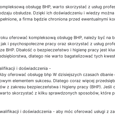
mpleksową obsługę BHP, warto skorzystać z usług profes
rodzaju obsłudze. Dzięki ich doświadczeniu i wiedzy możn
ełnione, a firma będzie chroniona przed ewentualnymi k
oku oferować kompleksową obsługę BHP, należy być na bi
jak i psychospołeczne pracy oraz skorzystać z usług profe
udze BHP. Dbałość o bezpieczeństwo i higienę pracy jest 
siębiorstwa, dlatego nie warto bagatelizować tych kwesti
ifikacji i doświadczenia -
y oferować obsługę bhp W dzisiejszych czasach dbanie o
czowym elementem sukcesu. Dlatego coraz więcej przedsięb
stów z zakresu bezpieczeństwa i higieny pracy (BHP). Jeśli
 warto skorzystać z kilku sprawdzonych sposobów, które
walifikacji i doświadczenia - aby móc oferować usługi z z