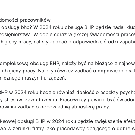
adomości pracowników
obsługę bhp? W 2024 roku obsługa BHP będzie nadal kl
edsiębiorstwa. W dobie coraz większej świadomości pra
 higieny pracy, należy zadbać o odpowiednie środki zapob
ompleksową obsługę BHP, należy być na bieżąco z najnow
i higieny pracy. Należy również zadbać o odpowiednie sz
hnicznego maszyn i urządzeń.
P w 2024 roku będzie również dbałość o aspekty psychos
y stresowi zawodowemu. Pracownicy powinni być świadom
owinni zadbać o odpowiednią atmosferę pracy.
ksowej obsługi BHP w 2024 roku będzie zwiększenie efekt
a wizerunku firmy jako pracodawcy dbającego o dobre wa