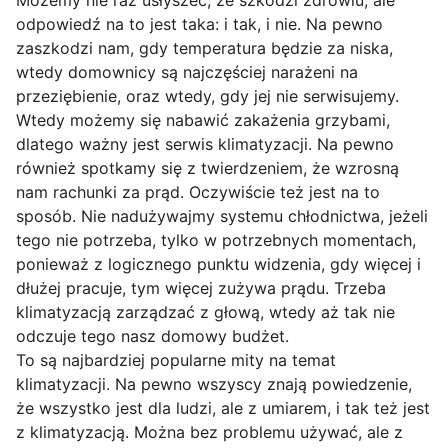
Możemy nie raz usłyszeć, że szkodzi zdrowiu, ale
odpowiedź na to jest taka: i tak, i nie. Na pewno
zaszkodzi nam, gdy temperatura będzie za niska,
wtedy domownicy są najczęściej narażeni na
przeziębienie, oraz wtedy, gdy jej nie serwisujemy.
Wtedy możemy się nabawić zakażenia grzybami,
dlatego ważny jest serwis klimatyzacji. Na pewno
również spotkamy się z twierdzeniem, że wzrosną
nam rachunki za prąd. Oczywiście też jest na to
sposób. Nie nadużywajmy systemu chłodnictwa, jeżeli
tego nie potrzeba, tylko w potrzebnych momentach,
ponieważ z logicznego punktu widzenia, gdy więcej i
dłużej pracuje, tym więcej zużywa prądu. Trzeba
klimatyzacją zarządzać z głową, wtedy aż tak nie
odczuje tego nasz domowy budżet.
To są najbardziej popularne mity na temat
klimatyzacji. Na pewno wszyscy znają powiedzenie,
że wszystko jest dla ludzi, ale z umiarem, i tak też jest
z klimatyzacją. Można bez problemu używać, ale z