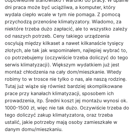
odpowiednie stanowisko i warunki do pracy. W upalne
dni praca może być uciążliwa, a komputer, który
wydala ciepło wcale w tym nie pomaga. Z pomocą
przychodzą przenośne klimatyzatory. Wiadomo, za
niektóre trzeba dużo zapłacić, ale to wszystko zależy
od naszych potrzeb. Ceny takiego urządzenia
oscylują między kilkaset a nawet kilkanaście tysięcy
złotych, ale tak jak wspominałem, najlepiej wybrać to,
co potrzebujemy (oczywiście trzeba doliczyć do tego
serwis klimatyzacji). Większym wydatkiem już jest
montaż chłodzenia na cały dom/mieszkanie. Wtedy
robimy to w trosce nie tylko o nas, ale naszą rodzinę.
Tutaj już wiąże się również bardziej skomplikowane
prace przy kanałach klimatyzacji, sposobem ich
prowadzenia, itp. Średni koszt jej montażu wynosi ok.
1000-1500 zł, więc nie tak dużo. Oczywiście trzeba do
tego doliczyć zakup klimatyzatora, oraz trzeba
ustalić, jakie potrzeby mają osoby zamieszkałe w
danym domu/mieszkaniu.