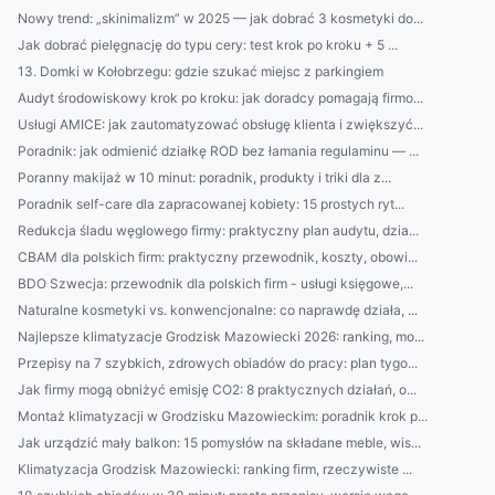
Nowy trend: „skinimalizm” w 2025 — jak dobrać 3 kosmetyki do...
Jak dobrać pielęgnację do typu cery: test krok po kroku + 5 ...
13. Domki w Kołobrzegu: gdzie szukać miejsc z parkingiem
Audyt środowiskowy krok po kroku: jak doradcy pomagają firmo...
Usługi AMICE: jak zautomatyzować obsługę klienta i zwiększyć...
Poradnik: jak odmienić działkę ROD bez łamania regulaminu — ...
Poranny makijaż w 10 minut: poradnik, produkty i triki dla z...
Poradnik self-care dla zapracowanej kobiety: 15 prostych ryt...
Redukcja śladu węglowego firmy: praktyczny plan audytu, dzia...
CBAM dla polskich firm: praktyczny przewodnik, koszty, obowi...
BDO Szwecja: przewodnik dla polskich firm - usługi księgowe,...
Naturalne kosmetyki vs. konwencjonalne: co naprawdę działa, ...
Najlepsze klimatyzacje Grodzisk Mazowiecki 2026: ranking, mo...
Przepisy na 7 szybkich, zdrowych obiadów do pracy: plan tygo...
Jak firmy mogą obniżyć emisję CO2: 8 praktycznych działań, o...
Montaż klimatyzacji w Grodzisku Mazowieckim: poradnik krok p...
Jak urządzić mały balkon: 15 pomysłów na składane meble, wis...
Klimatyzacja Grodzisk Mazowiecki: ranking firm, rzeczywiste ...