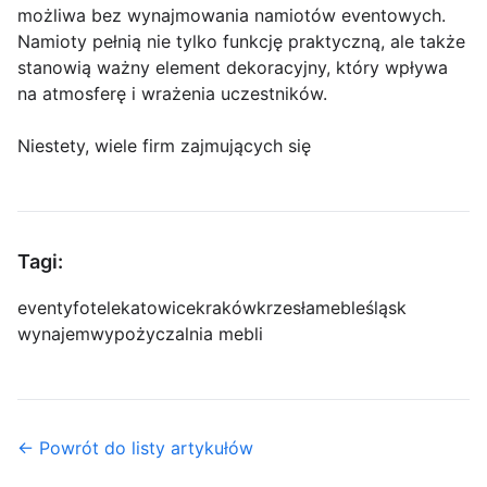
możliwa bez wynajmowania namiotów eventowych.
Namioty pełnią nie tylko funkcję praktyczną, ale także
stanowią ważny element dekoracyjny, który wpływa
na atmosferę i wrażenia uczestników.
Niestety, wiele firm zajmujących się
Tagi:
eventy
fotele
katowice
kraków
krzesła
meble
śląsk
wynajem
wypożyczalnia mebli
← Powrót do listy artykułów