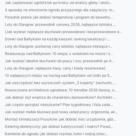
Jak zaplanować ogród krok po kroku: od analizy gleby i słońc...
3 sposoby na stworzenie ogrodu przyjaznego dla zapylaczy: ro...
Poradnik prania: jak dobrać temperaturę i program do bawełny...
Loty do Glasgow: przewodnik cenowy 2026, najlepsze lotniska ...
|Jak wybrać najlepsze słuchawki przewodowe i bezprzewodowe d...
Domki nad Bałtykiem na każdą kieszeń: ranking lokalizacji i ...
Loty do Glasgow: porównaj ceny biletów, najlepsze miesiące i...
Restauracje nad Bałtykiem: 10 miejsc z widokiem na morze i ś...
Jak wybrać idealne słuchawki do pracy i snu: przewodnik po A...
Loty do Glasgow: najlepsze trasy, ceny i kiedy rezerwować
10 najlepszych miejsc na nocleg nad Bałtykiem: od Ustki po S...
Jak oszczędzać bez wyrzeczeń: system „3 koperty” (rachunki, ...
Nowoczesna architektura ogrodowa: 10 trendów 2026 (tarasy, o...
Jak dobrać styl wnętrza do charakteru domowników? Architekt ...
Jak często sprzątać mieszkanie? Plan tygodniowy i lista zada...
Jak wybrać meble biurowe pod nowy układ pracy: ergonomia, ak...
Montaż klimatyzacji Pruszków: jak dobrać moc urządzenia, gdz...
Katering dietetyczny: jak dobrać kaloryczność i makro? Porad...
Kamienie do ogrodu: jak dobrać rozmiar, kolor i rodzaj (otoc...