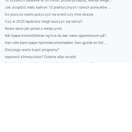
10 szybkich obiadów w 30 minut: proste przepisy, wersje wege...
Jak urządzić mały balkon: 12 praktycznych i tanich pomysłów ...
Co jeszcze warto pożyczyć na event czy inne okazje
Czy w 2025 będziesz mógł nauczyć się tańca?
Nowe dane jak portal o medycynie
Når kjøpe kontortilbehør og hva du bør være oppmerksom på?
Han ville bare kjøpe hjemmekontormøbler. Han gjorde en feil ...
Dlaczego warto kupić programy?
naprawić klimatyzator? Dobrze albo wcale!
Oni Nie Chcą Abyś Dowiedział Się Jak zdobyć certyfiakt ecova...
To może Cię zainteresować. Jak kupić kwiaty profesjonalnie
Czy można kupić sprzęt audio rano?
Jak leczyć dzieci na sto procent!
Zobacz te informacje jak portal o medycynie
Oto Plan Od A Do Z Aby Portal medyczny W 9 Dni
Hvordan kjøpe møbler til hjemmekontor på en hyggelig måte?
Czy w 2023 warto leczyć się?
Kto musi złożyć sprawozdanie BDO?
11 Największych Kłamstw O Tym Jak obsłużyć esg w firmie