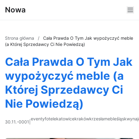
Nowa
Strona główna
/
Cała Prawda O Tym Jak wypożyczyć meble
(a Której Sprzedawcy Ci Nie Powiedzą)
Cała Prawda O Tym Jak
wypożyczyć meble (a
Której Sprzedawcy Ci
Nie Powiedzą)
eventy
fotele
katowice
kraków
krzesła
meble
śląsk
wyna
30.11.-0001
|