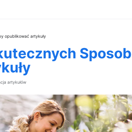
y opublikować artykuły
Skutecznych Sposo
ykuły
acja artykułów