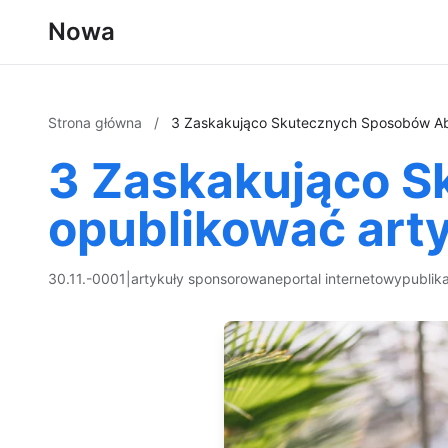
Nowa
Strona główna
/
3 Zaskakująco Skutecznych Sposobów Ab
3 Zaskakująco 
opublikować art
30.11.-0001
|
artykuły sponsorowane
portal internetowy
publik